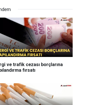
ndem
rgi ve trafik cezası borçlarına
pılandırma fırsatı