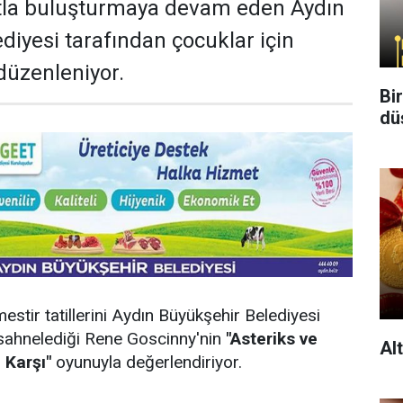
atla buluşturmaya devam eden Aydın
diyesi tarafından çocuklar için
düzenleniyor.
Bi
dü
stir tatillerini Aydın Büyükşehir Belediyesi
 sahnelediği Rene Goscinny'nin
"Asteriks ve
Al
 Karşı"
oyunuyla değerlendiriyor.