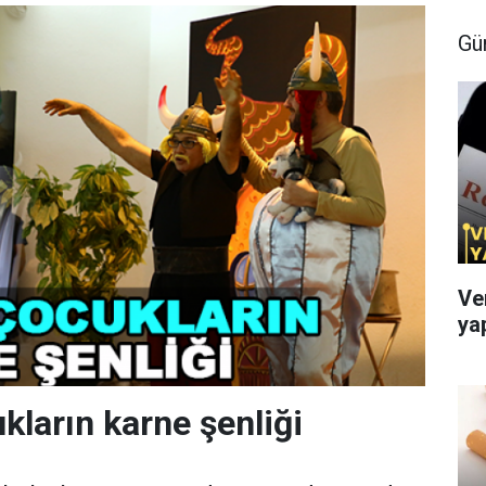
Gü
Ve
ya
kların karne şenliği