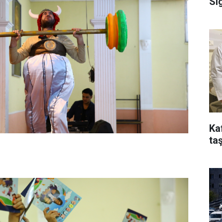
Si
Ka
taş