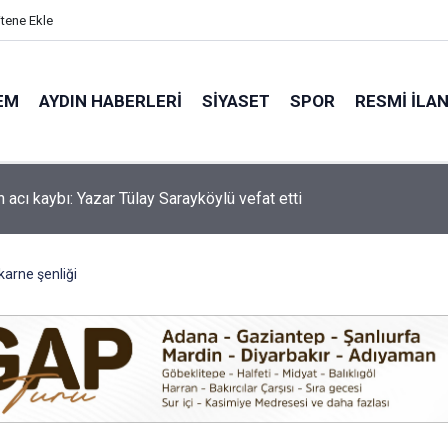
itene Ekle
EM
AYDIN HABERLERI
SIYASET
SPOR
RESMI İLA
'de motosiklet kazası: 16 yaşındaki Mustafa vefat etti
karne şenliği