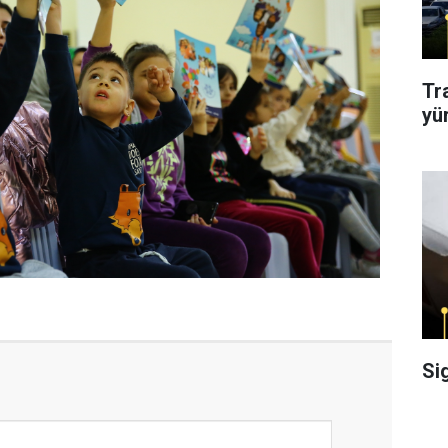
Tr
yü
Si