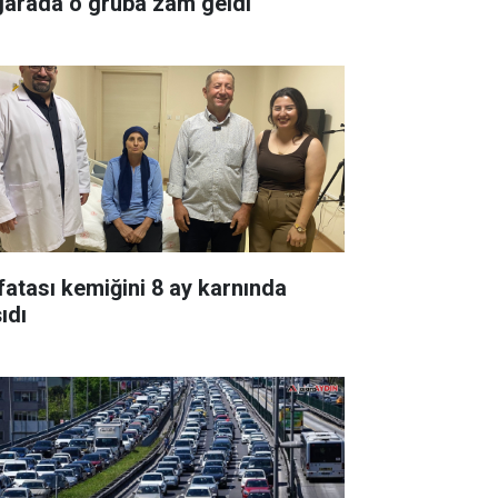
garada o gruba zam geldi
fatası kemiğini 8 ay karnında
ıdı