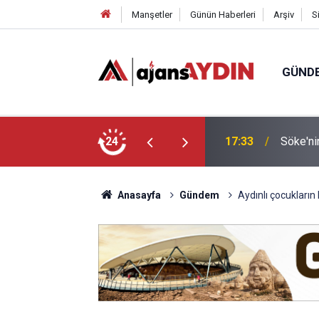
Manşetler
Günün Haberleri
Arşiv
S
GÜND
arayköylü vefat etti
24
17:23
Nazilli
Anasayfa
Gündem
Aydınlı çocukların 