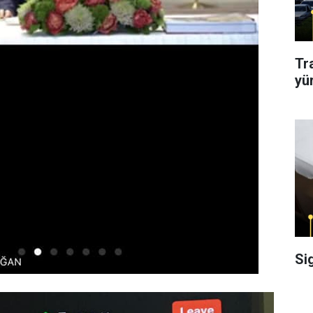
Tr
yü
Si