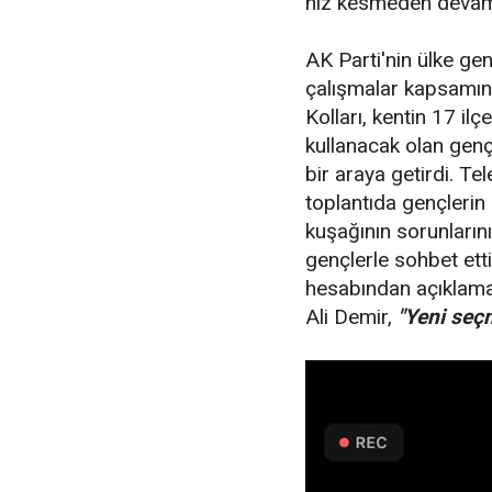
hız kesmeden devam
AK Parti'nin ülke ge
çalışmalar kapsamın
Kolları, kentin 17 i
kullanacak olan gen
bir araya getirdi. Te
toplantıda gençleri
kuşağının sorunlarını 
gençlerle sohbet et
hesabından açıklama 
Ali Demir,
"Yeni seç