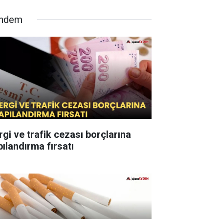
ndem
rgi ve trafik cezası borçlarına
pılandırma fırsatı