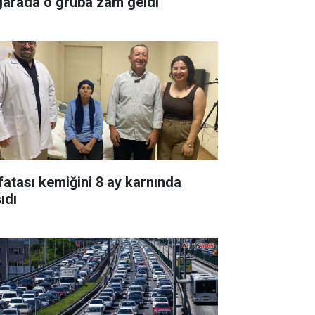
garada o gruba zam geldi
fatası kemiğini 8 ay karnında
ıdı