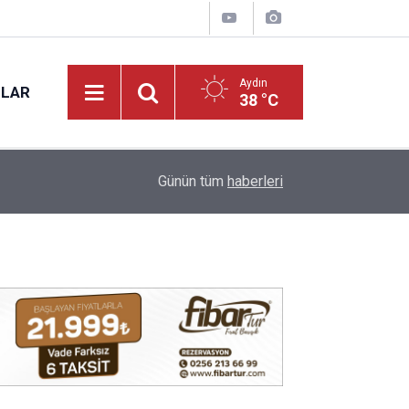
Aydın
NLAR
38 °C
15:27
Aydın’da yeni mahsul kuru incir tezgâhta: Kilosu 
Günün tüm
haberleri