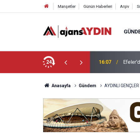
Manşetler
Günün Haberleri
Arşiv
S
GÜND
 araca çarptı
24
16:07
Efeler'
Anasayfa
Gündem
AYDINLI GENÇLE