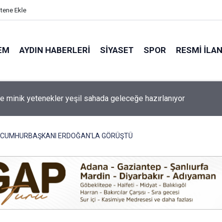
itene Ekle
EM
AYDIN HABERLERI
SIYASET
SPOR
RESMI İLA
de minik yetenekler yeşil sahada geleceğe hazırlanıyor
R CUMHURBAŞKANI ERDOĞAN'LA GÖRÜŞTÜ