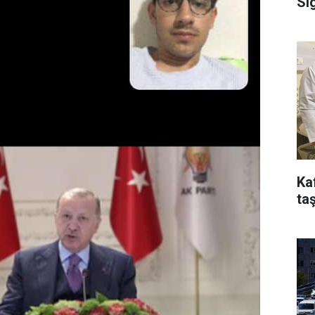
Si
Ka
taş