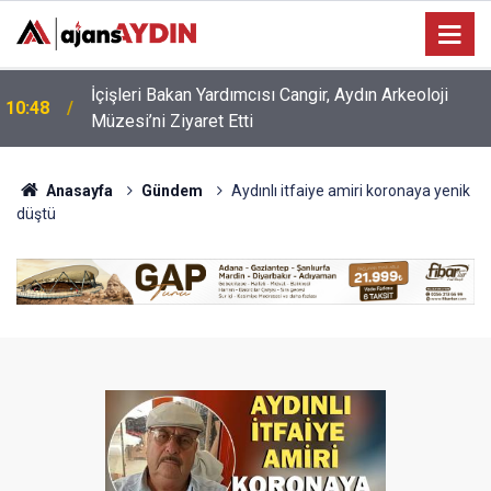
10:12
Aydınlı öğrenciler dikkat! Yarın sona eriyor
Anasayfa
Gündem
Aydınlı itfaiye amiri koronaya yenik
düştü