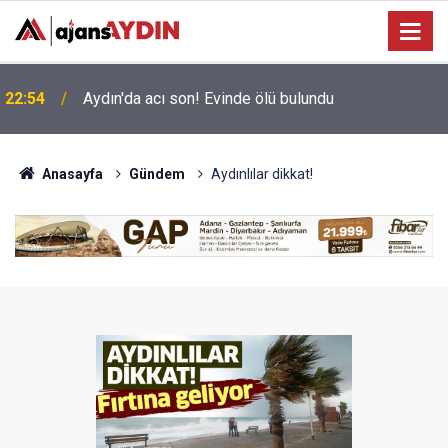
Büyükşehir’in Ağız ve Diş Sağlığı hizmeti
18:45
vatandaşla buluşuyor
Anasayfa
Gündem
Aydınlılar dikkat!