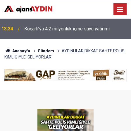
12:57
Efeler'de özel bireyler üretime katılıyor
Anasayfa
Gündem
AYDINLILAR DİKKAT SAHTE POLİS
KİMLİĞİYLE 'GELİYORLAR'