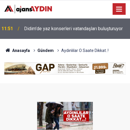
Efeler'de çocuklar yaz tatilinde felsefeyle
10:24
düşünmeyi öğreniyor
Anasayfa
Gündem
Aydınlılar O Saate Dikkat..!