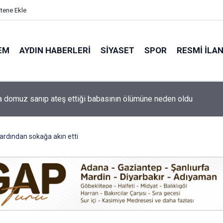
itene Ekle
EM
AYDIN HABERLERI
SIYASET
SPOR
RESMI İLA
ti'nin Aydın kurucu yönetimi belli oldu
 ardından sokağa akın etti