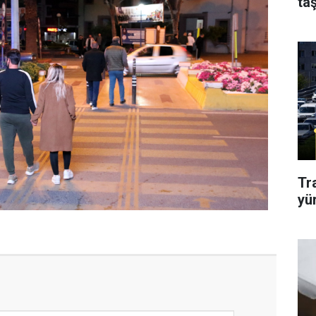
taş
Tr
yü