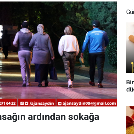
Gü
Bi
dü
yasağın ardından sokağa