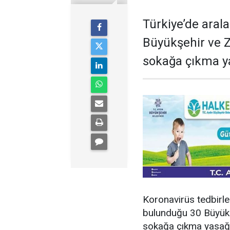
Türkiye’de aral
Büyükşehir ve 
sokağa çıkma ya
Koronavirüs tedbirle
bulunduğu 30 Büyükş
sokağa çıkma yasağı 