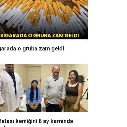
garada o gruba zam geldi
fatası kemiğini 8 ay karnında