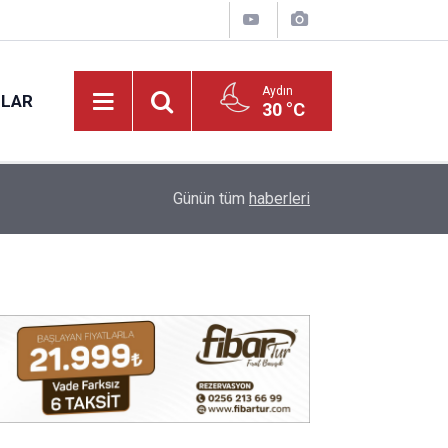
Aydın
NLAR
30 °C
17:31
Vali Varol, Adalet Bakan Yardımcısı Can Tuncay'ı 
Günün tüm
haberleri