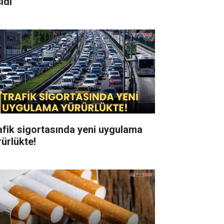
ıdı
afik sigortasında yeni uygulama
rürlükte!