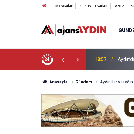
Manşetler
Günün Haberleri
Arşiv
S
GÜND
ği babasının ölümüne neden oldu
24
18:13
Yeni Par
Anasayfa
Gündem
Aydınlılar yasağın