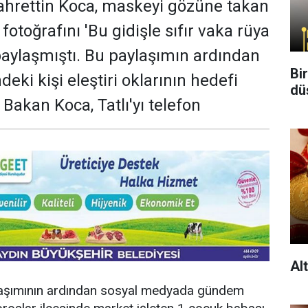
ahrettin Koca, maskeyi gözüne takan
fotoğrafını 'Bu gidişle sıfır vaka rüya
 paylaşmıştı. Bu paylaşımın ardından
Bi
deki kişi eleştiri oklarının hedefi
dü
Bakan Koca, Tatlı'yı telefon
Al
laşımının ardından sosyal medyada gündem