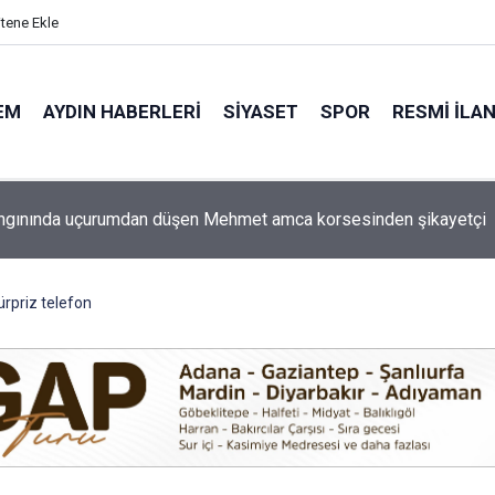
itene Ekle
EM
AYDIN HABERLERI
SIYASET
SPOR
RESMI İLA
 ilçe başkanı Naim Atmaca acil ameliyata alındı
rpriz telefon