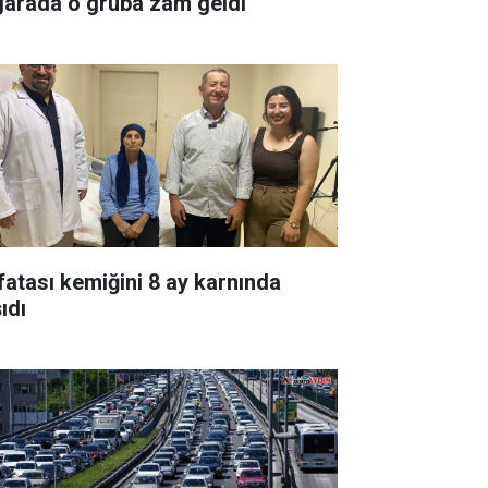
garada o gruba zam geldi
fatası kemiğini 8 ay karnında
ıdı