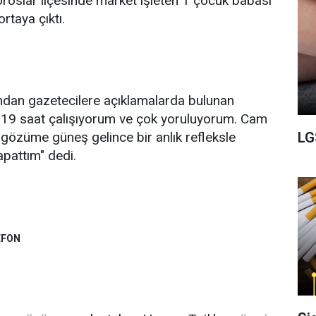
Toroslar ilçesinde market işleten 1 çocuk babası
rtaya çıktı.
ından gazetecilere açıklamalarda bulunan
19 saat çalışıyorum ve çok yoruluyorum. Cam
LG
gözüme güneş gelince bir anlık refleksle
pattım" dedi.
EFON