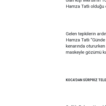
olan kişi Mersin’in 
Hamza Tatlı olduğu o
Gelen tepkilerin ard
Hamza Tatlı “Günde 
kenarında otururken 
maskeyle gözümü ka
KOCA’DAN SÜRPRİZ TEL