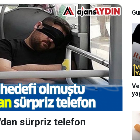
Gü
Ve
ya
dan sürpriz telefon