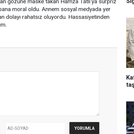
Si
dan gözüne maske takan Hamza Tatlı'ya sürpriz
 bana moral oldu. Annem sosyal medyada yer
an dolayı rahatsız oluyordu. Hassasiyetinden
im.
Ka
taş