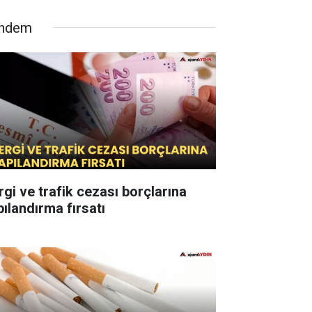
ndem
rgi ve trafik cezası borçlarına
pılandırma fırsatı