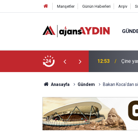
Manşetler
Günün Haberleri
Arşiv
S
GÜND
en Mehmet amca korsesinden şikayetçi
24
12:44
Nazilli
Anasayfa
Gündem
Bakan Koca'dan sü