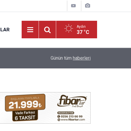
Aydın
NLAR
37 °C
12:38
Aydın’da göletin dibinden 50 bin dolarlık bambi ç
Günün tüm
haberleri