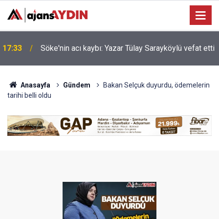
Nazilli'de motosiklet kazası: 16 yaşındaki Mustafa
i
17:23
vefat etti
Anasayfa
Gündem
Bakan Selçuk duyurdu, ödemelerin
tarihi belli oldu