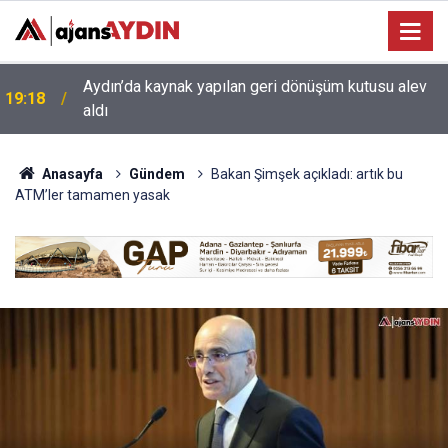
17:34
Aydın’da otomobil karşı şeritteki araca çarptı
Anasayfa
Gündem
Bakan Şimşek açıkladı: artık bu
ATM’ler tamamen yasak