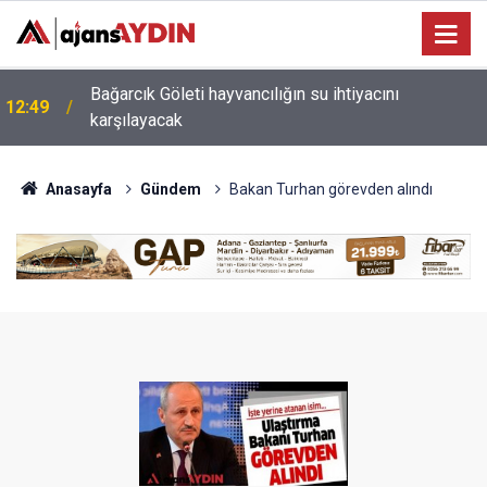
Bağarcık Göleti hayvancılığın su ihtiyacını
12:49
karşılayacak
12:28
Aydın'da korkutan yangın! Araç bir anda alev aldı
Anasayfa
Gündem
Bakan Turhan görevden alındı