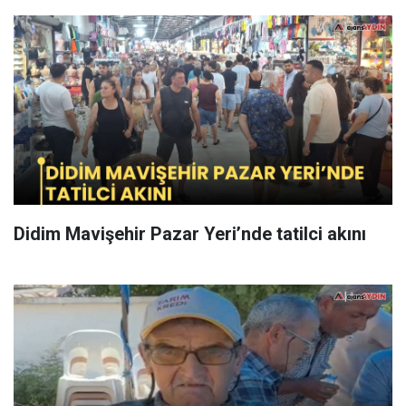
Didim Mavişehir Pazar Yeri’nde tatilci akını