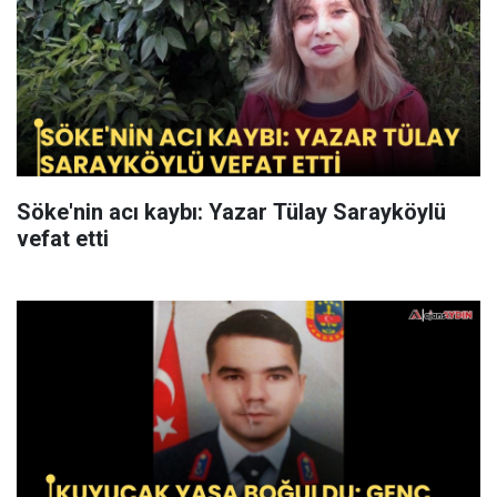
Söke'nin acı kaybı: Yazar Tülay Sarayköylü
vefat etti