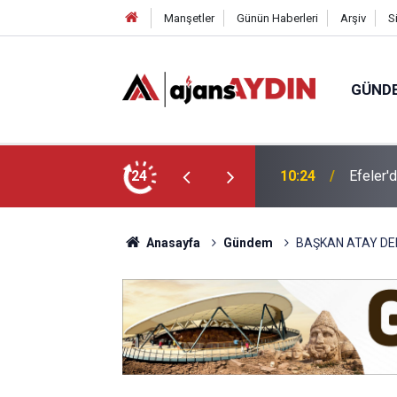
Manşetler
Günün Haberleri
Arşiv
S
GÜND
e felsefeyle düşünmeyi öğreniyor
24
09:36
Aydın’d
Anasayfa
Gündem
BAŞKAN ATAY DE