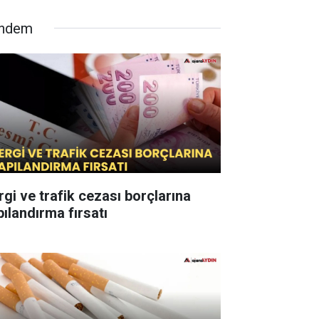
ndem
rgi ve trafik cezası borçlarına
pılandırma fırsatı