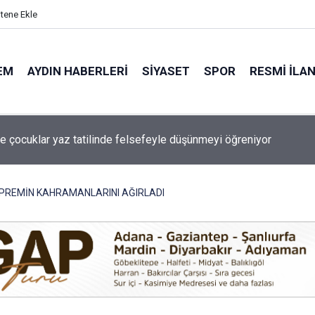
itene Ekle
EM
AYDIN HABERLERI
SIYASET
SPOR
RESMI İLA
a bugün elektrik kesintisi yaşanacak!
PREMİN KAHRAMANLARINI AĞIRLADI