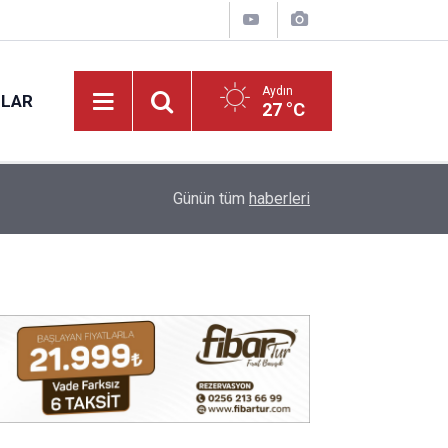
Aydın
NLAR
27 °C
09:22
Nazilli’nin sevilen ismi Samet vefat etti
Günün tüm
haberleri