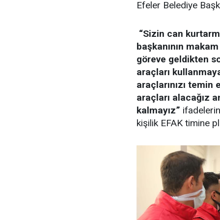
Efeler Belediye Baş
“Sizin can kurtarma
başkanının makam a
göreve geldikten 
araçları kullanmay
araçlarınızı temin 
araçları alacağız 
kalmayız”
ifadeleri
kişilik EFAK timine p