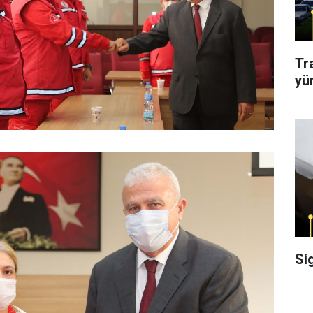
Tr
yü
Si