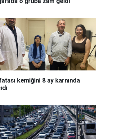
garada o gruba zam geldi
fatası kemiğini 8 ay karnında
ıdı