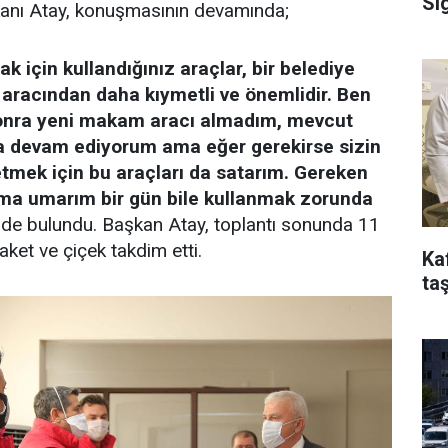
Si
kanı Atay, konuşmasının devamında;
k için kullandığınız araçlar, bir belediye
racından daha kıymetli ve önemlidir. Ben
sonra yeni makam aracı almadım, mevcut
a devam ediyorum ama eğer gerekirse sizin
etmek için bu araçları da satarım. Gereken
ama umarım bir gün bile kullanmak zorunda
nde bulundu. Başkan Atay, toplantı sonunda 11
laket ve çiçek takdim etti.
Ka
taş