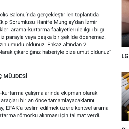
clis Salonu’nda gerçekleştirilen toplantıda
kip Sorumlusu Hanife Munglay‘dan İzmir
ri arama-kurtarma faaliyetleri ile ilgili bilgi
iniz parayla veya başka bir şekilde ödenemez.
zin umudu oldunuz. Enkaz altından 2
olarak çıkardığınız haberiyle bize umut oldunuz”
LG
AÇ MÜJDESİ
-kurtarma çalışmalarında ekipman olarak
araçları bir an önce tamamlayacaklarını
y, EFAK’a teslim edilmek üzere kentsel arama
rtarma römorku alınması için talimat verdi.