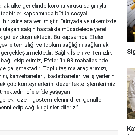
arak ülke genelinde korona virüsü salgınıyla
 tedbirler kapsamında bütün sosyal
ci bir süre ara verilmiştir. Dünyada ve ülkemizde
ra ulaşan salgın hastalıkla mücadelede yerel
k görev düşmektedir. Bu kapsamda Efeler
 çevre temizliği ve toplum sağlığını sağlamak
Si
i gerçekleştirmektedir. Sağlık İşleri ve Temizlik
 bağlı ekiplerimiz, Efeler ’in 83 mahallesinde
e çalışmaktadır. Toplu taşıma araçlarımızı,
ını, kahvehaneleri, ibadethaneleri ve iş yerlerini
cek çöp konteynerlerini dezenfekte işlemlerimiz
tmektedir. Efeler’de yaşayan
rekli özeni göstermelerini diler, gönüllerini
nni edip sağlıklı günler dileriz.”
Ka