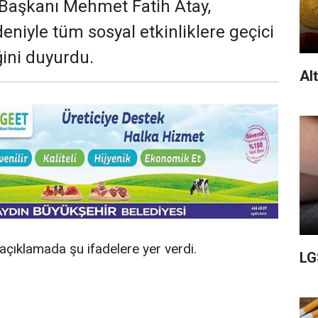
 Başkanı Mehmet Fatih Atay,
eniyle tüm sosyal etkinliklere geçici
ğini duyurdu.
Al
açıklamada şu ifadelere yer verdi.
LG