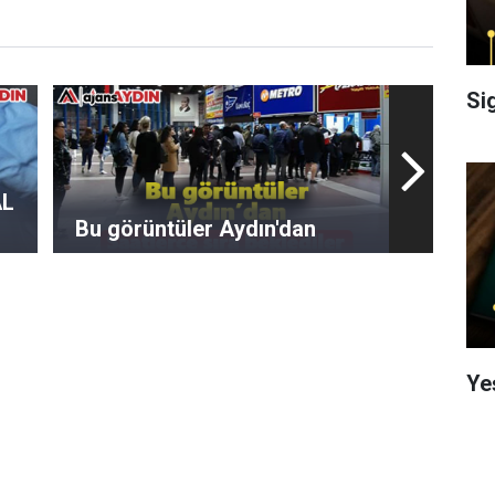
Si
AL
Bu görüntüler Aydın'dan
Ye