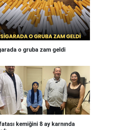
garada o gruba zam geldi
fatası kemiğini 8 ay karnında