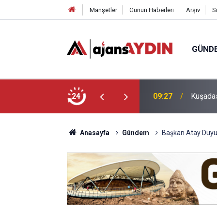
Manşetler
Günün Haberleri
Arşiv
S
GÜND
n: çok sayıda gözaltı var
24
09:14
Aydın’da
Anasayfa
Gündem
Başkan Atay Duyur