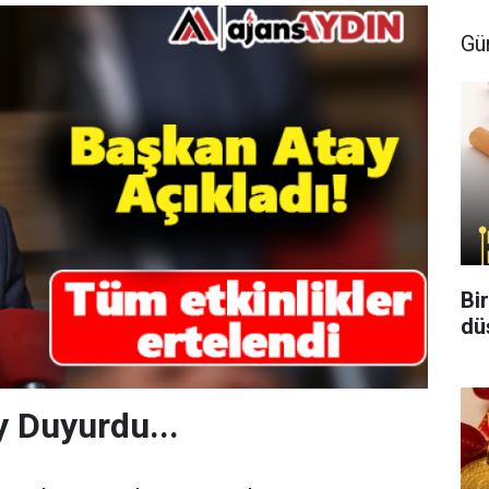
Gü
Bi
dü
 Duyurdu...