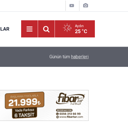
Aydın
NLAR
25 °C
18:57
Aydın’da domuz sanıp ateş ettiği babasının öl
Günün tüm
haberleri