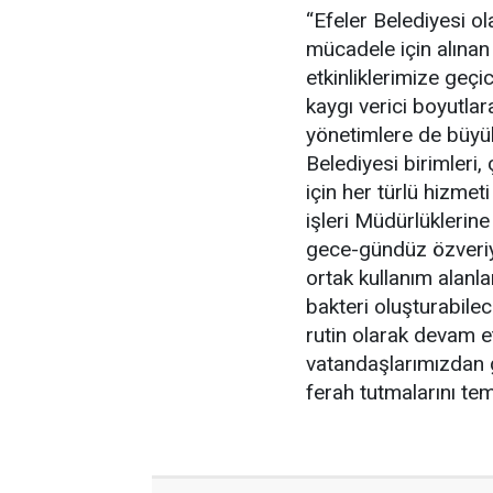
“Efeler Belediyesi ol
mücadele için alınan
etkinliklerimize geçi
kaygı verici boyutla
yönetimlere de büyü
Belediyesi birimleri,
için her türlü hizmet
işleri Müdürlüklerine
gece-gündüz özveriyl
ortak kullanım alanlar
bakteri oluşturabile
rutin olarak devam e
vatandaşlarımızdan ge
ferah tutmalarını teme