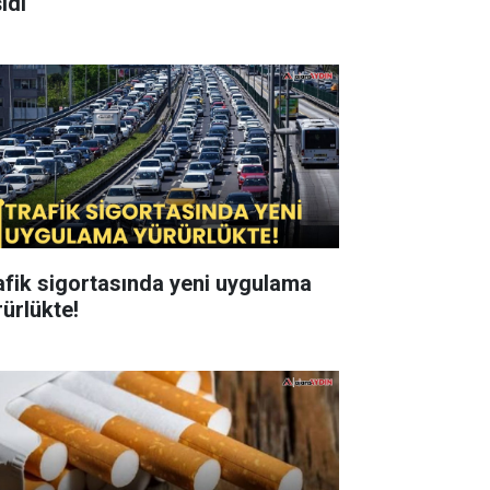
ıdı
afik sigortasında yeni uygulama
rürlükte!