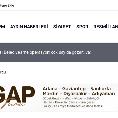
itene Ekle
EM
AYDIN HABERLERI
SIYASET
SPOR
RESMI İLA
 İYİ Parti’nin acı günü: Zeybek vefat etti
du...