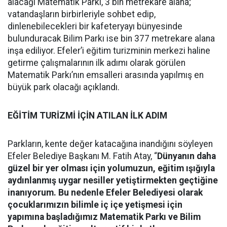
alacağı Matematik Parkı, 3 bin metrekare alana;
vatandaşların birbirleriyle sohbet edip,
dinlenebilecekleri bir kafeteryayı bünyesinde
bulunduracak Bilim Parkı ise bin 377 metrekare alana
inşa ediliyor. Efeler’i eğitim turizminin merkezi haline
getirme çalışmalarının ilk adımı olarak görülen
Matematik Parkı’nın emsalleri arasında yapılmış en
büyük park olacağı açıklandı.
EĞİTİM TURİZMİ İÇİN ATILAN İLK ADIM
Parkların, kente değer katacağına inandığını söyleyen
Efeler Belediye Başkanı M. Fatih Atay, “
Dünyanın daha
güzel bir yer olması için yolumuzun, eğitim ışığıyla
aydınlanmış uygar nesiller yetiştirmekten geçtiğine
inanıyorum. Bu nedenle Efeler Belediyesi olarak
çocuklarımızın bilimle iç içe yetişmesi için
yapımına başladığımız Matematik Parkı ve Bilim