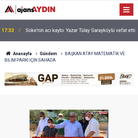
Nazilli'de motosiklet kazası: 16 yaşındaki Mustafa
i
17:23
vefat etti
Anasayfa
Gündem
BAŞKAN ATAY MATEMATİK VE
BİLİM PARKI İÇİN SAHADA