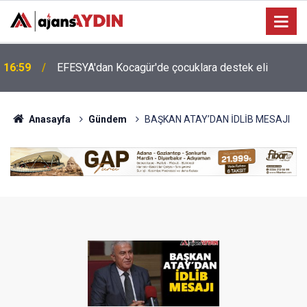
16:46
Aydın'ın turizmi için Ankara'da önemli temas
Anasayfa
Gündem
BAŞKAN ATAY’DAN İDLİB MESAJI