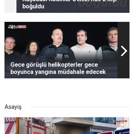
boğuldu
Gece görüşlü helikopterler gece
boyunca yangına müdahale edecek
Asayiş