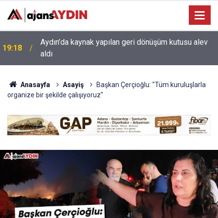
17:34
Aydın’da otomobil karşı şeritteki araca çarptı
Anasayfa
Asayiş
Başkan Çerçioğlu: "Tüm kuruluşlarla
organize bir şekilde çalışıyoruz"