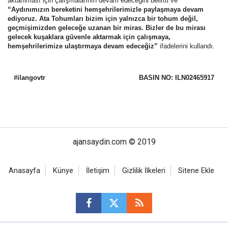
aktarılması için çalışmalarının devam edeceğini belirtti ve
“Aydınımızın bereketini hemşehrilerimizle paylaşmaya devam
ediyoruz. Ata Tohumları bizim için yalnızca bir tohum değil,
geçmişimizden geleceğe uzanan bir miras. Bizler de bu mirası
gelecek kuşaklara güvenle aktarmak için çalışmaya,
hemşehrilerimize ulaştırmaya devam edeceğiz”
ifadelerini kullandı.
#ilangovtr
BASIN NO: ILN02465917
ajansaydin.com © 2019
Anasayfa
Künye
İletişim
Gizlilik İlkeleri
Sitene Ekle