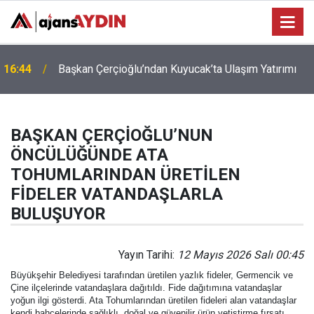
16:44
Başkan Çerçioğlu’ndan Kuyucak’ta Ulaşım Yatırımı
BAŞKAN ÇERÇİOĞLU’NUN
ÖNCÜLÜĞÜNDE ATA
TOHUMLARINDAN ÜRETİLEN
FİDELER VATANDAŞLARLA
BULUŞUYOR
Yayın Tarihi:
12 Mayıs 2026 Salı 00:45
Büyükşehir Belediyesi tarafından üretilen yazlık fideler, Germencik ve
Çine ilçelerinde vatandaşlara dağıtıldı. Fide dağıtımına vatandaşlar
yoğun ilgi gösterdi. Ata Tohumlarından üretilen fideleri alan vatandaşlar
kendi bahçelerinde sağlıklı, doğal ve güvenilir ürün yetiştirme fırsatı