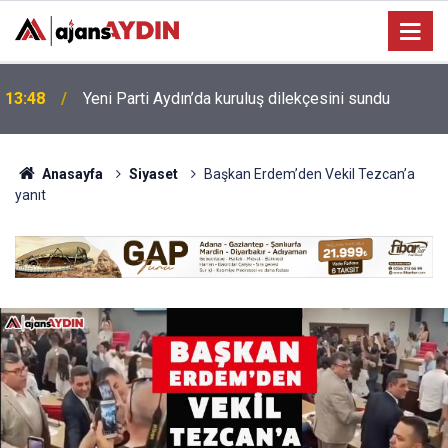
Bağarcık Göleti hayvancılığın su ihtiyacını
12:49
karşılayacak
Anasayfa
Siyaset
Başkan Erdem’den Vekil Tezcan’a
yanıt