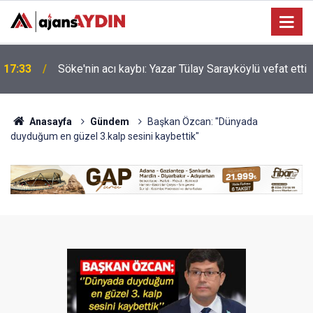
Nazilli'de motosiklet kazası: 16 yaşındaki Mustafa
i
17:23
vefat etti
Anasayfa
Gündem
Başkan Özcan: "Dünyada
duyduğum en güzel 3.kalp sesini kaybettik"