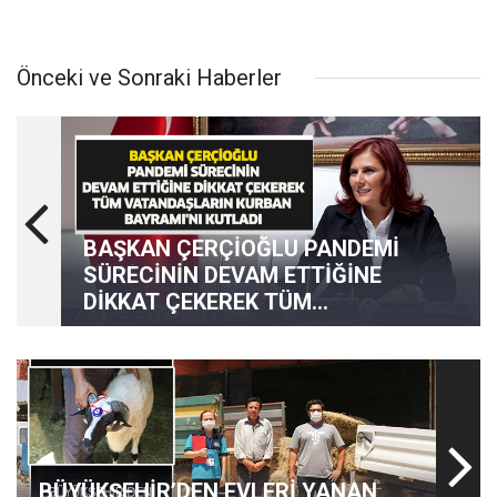
Önceki ve Sonraki Haberler
BAŞKAN ÇERÇİOĞLU PANDEMİ
SÜRECİNİN DEVAM ETTİĞİNE
DİKKAT ÇEKEREK TÜM
VATANDAŞLARIN KURBAN
BAYRAMI'NI KUTLADI
BÜYÜKŞEHİR’DEN EVLERİ YANAN