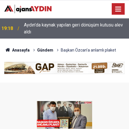
17:34
Aydın’da otomobil karşı şeritteki araca çarptı
Anasayfa
Gündem
Başkan Özcan’a anlamlı plaket