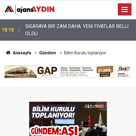
Nazilli’de motosiklet kazası: 28 yaşındaki sürücü
17:17
hayatını kaybetti
Anasayfa
Gündem
Bilim Kurulu toplanıyor