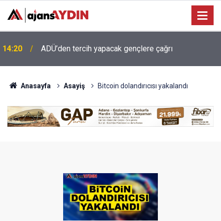
13:34
Koçarlı’ya 4,2 milyonluk içme suyu yatırımı
Anasayfa
Asayiş
Bitcoin dolandırıcısı yakalandı