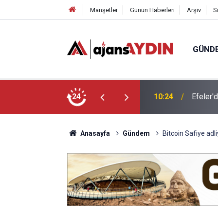
Manşetler
Günün Haberleri
Arşiv
S
GÜND
e felsefeyle düşünmeyi öğreniyor
24
09:36
Aydın’d
Anasayfa
Gündem
Bitcoin Safiye adli