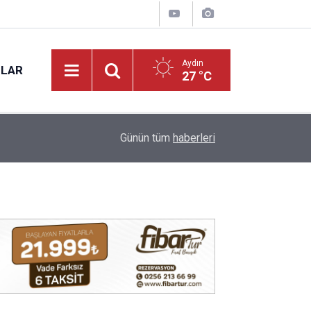
Aydın
NLAR
27 °C
09:22
Nazilli’nin sevilen ismi Samet vefat etti
Günün tüm
haberleri