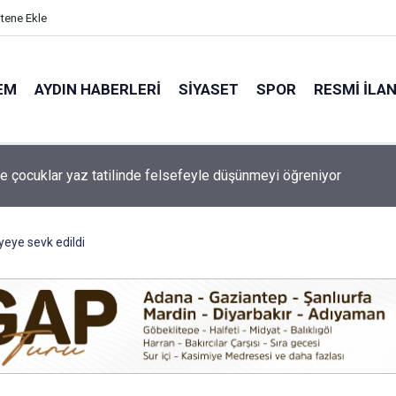
itene Ekle
EM
AYDIN HABERLERI
SIYASET
SPOR
RESMI İLA
a bugün elektrik kesintisi yaşanacak!
yeye sevk edildi