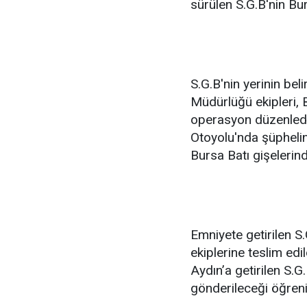
sürülen S.G.B'nin Bur
S.G.B'nin yerinin be
Müdürlüğü ekipleri, 
operasyon düzenledi
Otoyolu'nda şüphelin
Bursa Batı gişelerind
Emniyete getirilen 
ekiplerine teslim ed
Aydın’a getirilen S.G
gönderileceği öğreni