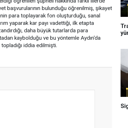
diği öğrenilen şüpheli hakkında farklı illerde
ayet başvurularının bulunduğu öğrenilmiş, şikayet
nin para toplayarak fon oluşturduğu, sanal
ım yaparak kar payı vadettiği, ilk etapta
Tr
andırdığı, daha büyük tutarlarda para
yü
rtadan kaybolduğu ve bu yöntemle Aydın'da
 topladığı iddia edilmişti.
Si