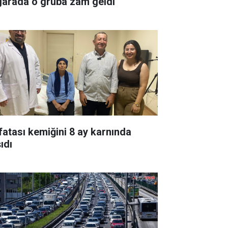
garada o gruba zam geldi
fatası kemiğini 8 ay karnında
ıdı