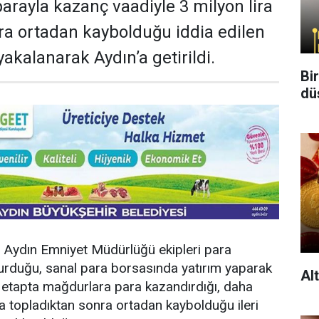
parayla kazanç vaadiyle 3 milyon lira
ra ortadan kaybolduğu iddia edilen
akalanarak Aydın’a getirildi.
Bi
dü
e, Aydın Emniyet Müdürlüğü ekipleri para
urduğu, sanal para borsasında yatırım yaparak
Al
lk etapta mağdurlara para kazandırdığı, daha
a topladıktan sonra ortadan kaybolduğu ileri