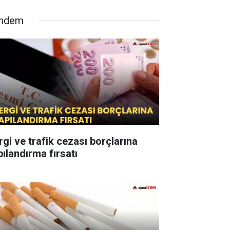
ndem
rgi ve trafik cezası borçlarına
pılandırma fırsatı