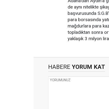
Adana'dan Aydın'a gel
de aynı nitelikte şik
başvurusunda S.G.B'
para borsasında yatır
mağdurlara para kaz
topladıktan sonra o
yaklaşık 3 milyon lira
HABERE
YORUM KAT