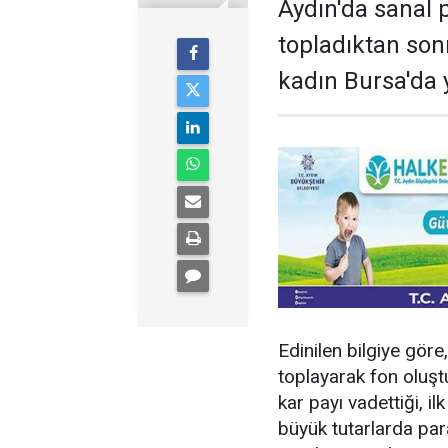
Aydın'da sanal 
topladıktan son
kadın Bursa'da y
Edinilen bilgiye gör
toplayarak fon oluşt
kar payı vadettiği, i
büyük tutarlarda par