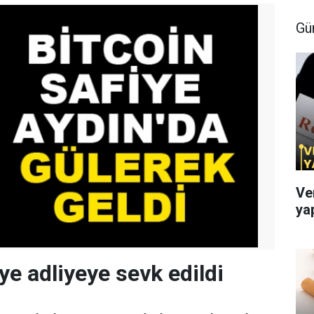
Gü
Ve
ya
ye adliyeye sevk edildi