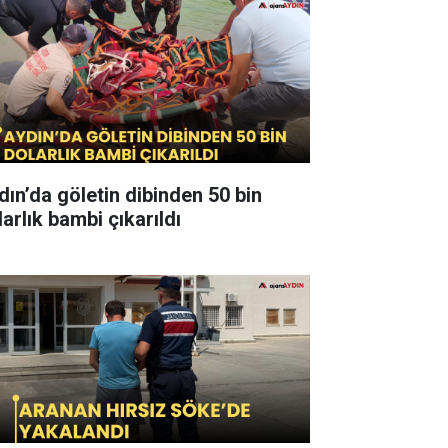
dın’da göletin dibinden 50 bin
arlık bambi çıkarıldı