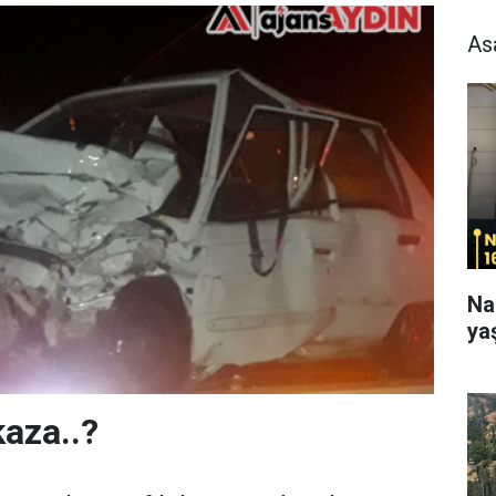
As
Na
ya
kaza..?