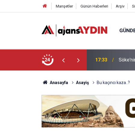
Manşetler
Günün Haberleri
Arşiv
S
GÜND
arayköylü vefat etti
24
17:23
Nazilli
Anasayfa
Asayiş
Bu kaçıncı kaza..?