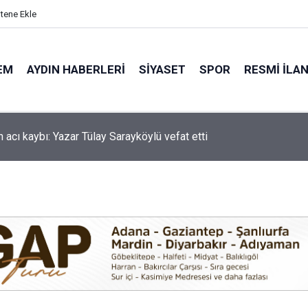
itene Ekle
EM
AYDIN HABERLERI
SIYASET
SPOR
RESMI İLA
'de motosiklet kazası: 16 yaşındaki Mustafa vefat etti