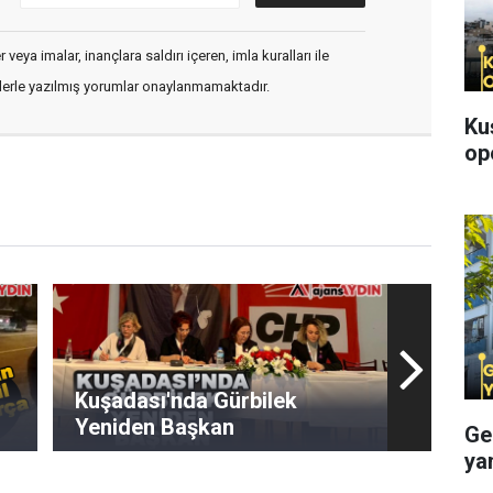
veya imalar, inançlara saldırı içeren, imla kuralları ile
flerle yazılmış yorumlar onaylanmamaktadır.
Ku
op
Kuşadası'nda Gürbilek
Yeniden Başkan
Ge
ya