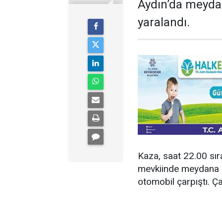
Aydın’da meydan
yaralandı.
Kaza, saat 22.00 sı
mevkiinde meydana gel
otomobil çarpıştı. Ça