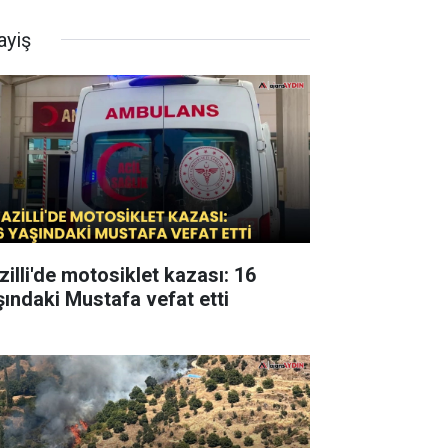
ayiş
zilli'de motosiklet kazası: 16
şındaki Mustafa vefat etti