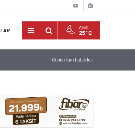
Aydın
NLAR
25 °C
17:12
Kuyucak'ta 5 dekar kestanelik yandı
Günün tüm
haberleri