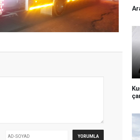
Ar
Kuş
çan