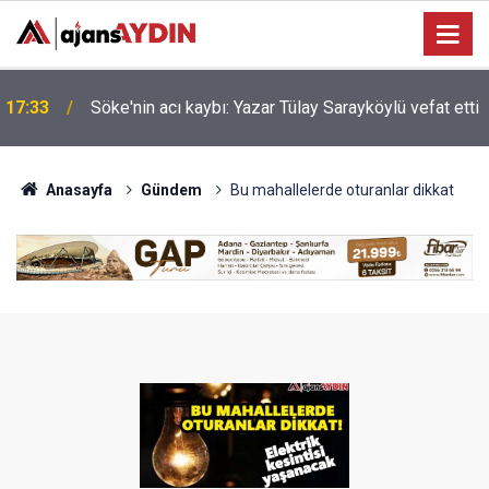
Nazilli'de motosiklet kazası: 16 yaşındaki Mustafa
i
17:23
vefat etti
Anasayfa
Gündem
Bu mahallelerde oturanlar dikkat