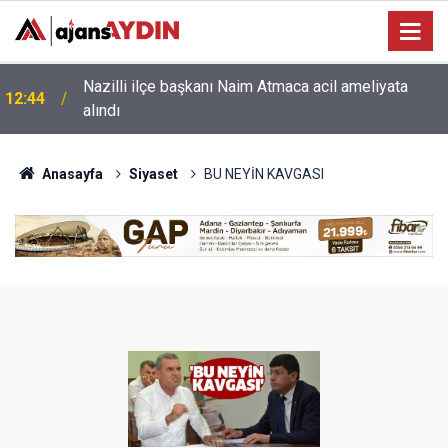
Aydın’da göletin dibinden 50 bin dolarlık bambi
12:38
çıkarıldı
Anasayfa
Siyaset
BU NEYİN KAVGASI