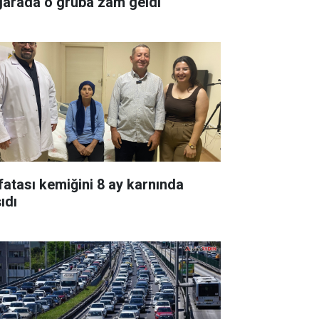
garada o gruba zam geldi
fatası kemiğini 8 ay karnında
ıdı