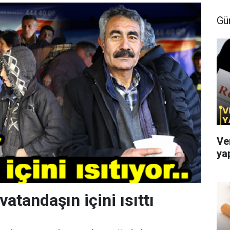
Gü
Ve
ya
atandaşın içini ısıttı