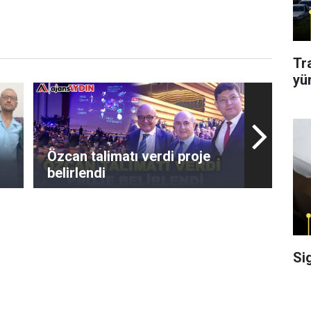
Tr
yü
Özcan talimatı verdi proje
belirlendi
Si