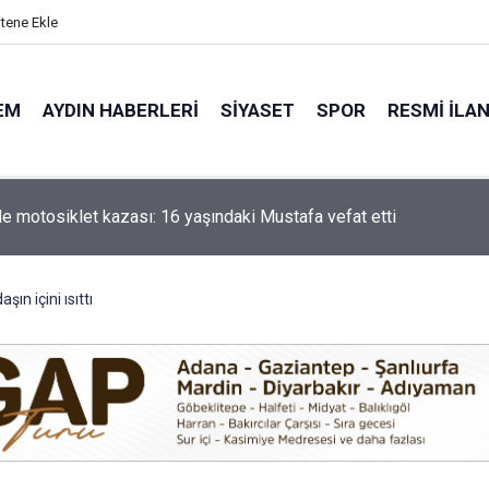
itene Ekle
EM
AYDIN HABERLERI
SIYASET
SPOR
RESMI İLA
'ta 5 dekar kestanelik yandı
ın içini ısıttı