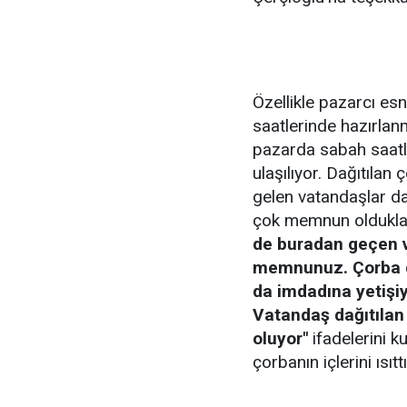
Özellikle pazarcı esn
saatlerinde hazırlan
pazarda sabah saatle
ulaşılıyor. Dağıtılan
gelen vatandaşlar da
çok memnun oldukları
de buradan geçen 
memnunuz. Çorba d
da imdadına yetişiy
Vatandaş dağıtılan
oluyor"
ifadelerini k
çorbanın içlerini ısıttı