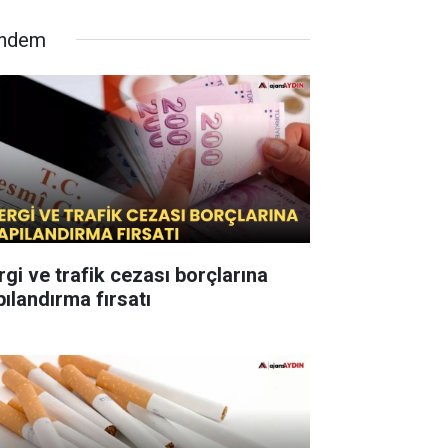
ndem
rgi ve trafik cezası borçlarına
pılandırma fırsatı