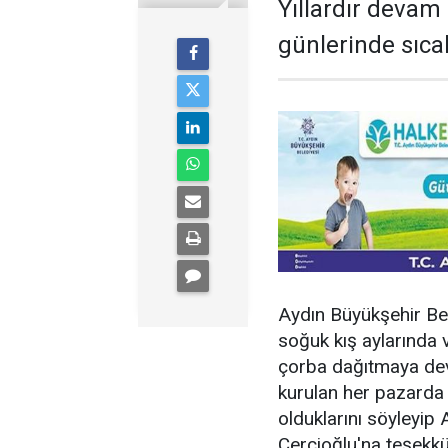
Yıllardır devam
günlerinde sıcak
Aydın Büyükşehir Bel
soğuk kış aylarında v
çorba dağıtmaya dev
kurulan her pazarda
olduklarını söyleyip
Çerçioğlu'na teşekkür