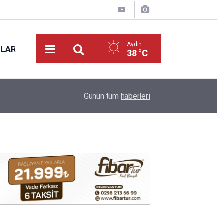
Aydın
NLAR
38 °C
16:10
Aydın'da canına kıymak istedi: kemerin kopması 
Günün tüm
haberleri