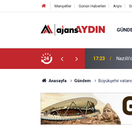
Manşetler
Günün Haberleri
Arşiv
S
GÜND
 yaşındaki Mustafa vefat etti
24
17:12
Kuyucak
Anasayfa
Gündem
Büyükşehir vatandaş