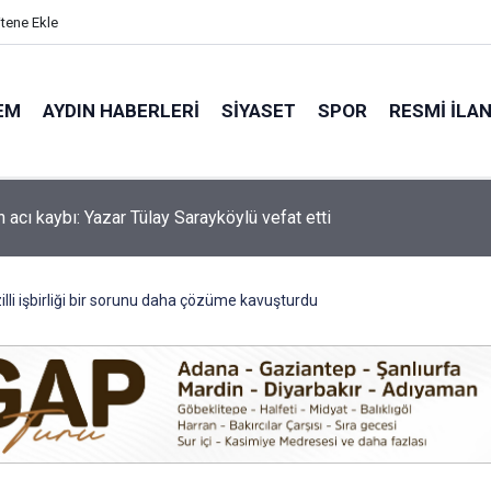
itene Ekle
EM
AYDIN HABERLERI
SIYASET
SPOR
RESMI İLA
'de motosiklet kazası: 16 yaşındaki Mustafa vefat etti
lli işbirliği bir sorunu daha çözüme kavuşturdu