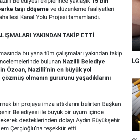
azilli Belediyesi ekiplerince yaklaşık
15 bin
parke taşı döşeme
ve düzenleme faaliyetleri
ahallesi Kanal Yolu Projesi tamamlandı.
LIŞMALARI YAKINDAN TAKİP ETTİ
amasında bu yana tüm çalışmaları yakından takip
LG
 incelemelerinde bulunan
Nazilli Belediye
n Özcan, Nazilli’nin en büyük yol
ni çözmüş olmanın gururunu yaşadıklarını
örnek bir projeye imza attıklarını belirten Başkan
hir Belediyesi ile büyük bir uyum içinde
t çekerek desteklerinden dolayı Aydın Büyükşehir
em Çerçioğlu’na teşekkür etti.