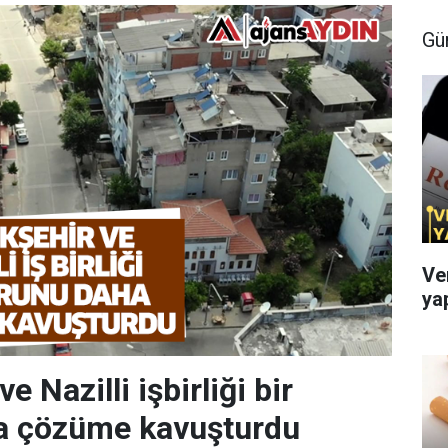
Gü
Ve
ya
e Nazilli işbirliği bir
a çözüme kavuşturdu