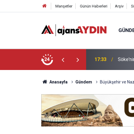
Manşetler
Günün Haberleri
Arşiv
S
GÜND
arayköylü vefat etti
24
17:23
Nazilli
Anasayfa
Gündem
Büyükşehir ve Nazi