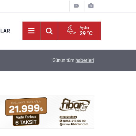
Aydın
NLAR
29 °C
17:12
Kuyucak'ta 5 dekar kestanelik yandı
Günün tüm
haberleri