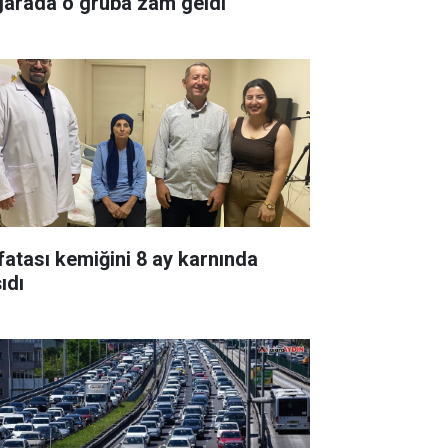
garada o gruba zam geldi
fatası kemiğini 8 ay karnında
ıdı