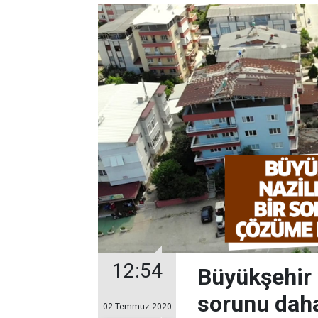
12:54
Büyükşehir v
sorunu dah
02 Temmuz 2020