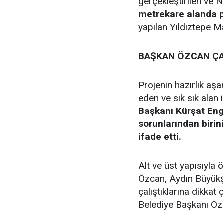
gerçekleştirilen ve N
metrekare alanda 
yapılan Yıldıztepe M
BAŞKAN ÖZCAN ÇA
Projenin hazırlık aş
eden ve sık sık alan
Başkanı Kürşat Engi
sorunlarından biri
ifade etti.
Alt ve üst yapısıyla 
Özcan, Aydın Büyükşe
çalıştıklarına dikka
Belediye Başkanı Özl