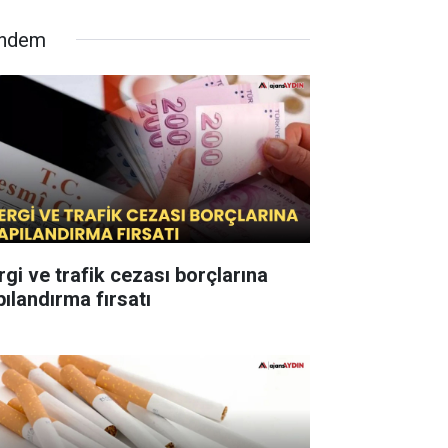
ndem
rgi ve trafik cezası borçlarına
pılandırma fırsatı