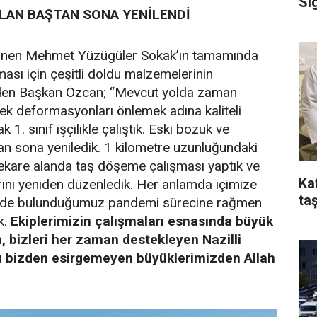
Si
ALAN BAŞTAN SONA YENİLENDİ
ilinen Mehmet Yüzügüler Sokak’ın tamamında
ması için çeşitli doldu malzemelerinin
e eden Başkan Özcan; “Mevcut yolda zaman
cek deformasyonları önlemek adına kaliteli
1. sınıf işçilikle çalıştık. Eski bozuk ve
tan sona yeniledik. 1 kilometre uzunluğundaki
rekare alanda taş döşeme çalışması yaptık ve
Ka
rını yeniden düzenledik. Her anlamda içimize
taş
içinde bulunduğumuz pandemi sürecine rağmen
k.
Ekiplerimizin çalışmaları esnasında büyük
n, bizleri her zaman destekleyen Nazilli
nı bizden esirgemeyen büyüklerimizden Allah