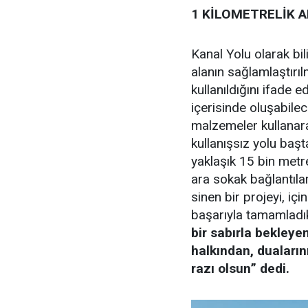
1 KİLOMETRELİK 
Kanal Yolu olarak b
alanın sağlamlaştırıl
kullanıldığını ifad
içerisinde oluşabile
malzemeler kullanarak 
kullanışsız yolu baş
yaklaşık 15 bin met
ara sokak bağlantıla
sinen bir projeyi, 
başarıyla tamamladı
bir sabırla bekleye
halkından, duaları
razı olsun” dedi.