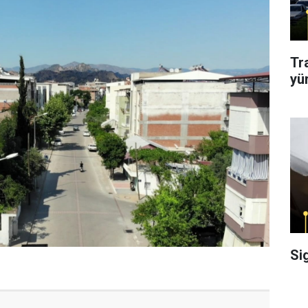
Tr
yü
Si