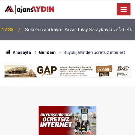
Nazilli'de motosiklet kazası: 16 yaşındaki Mustafa
i
17:23
vefat etti
Anasayfa
Gündem
Büyükşehir'den ücretsiz internet