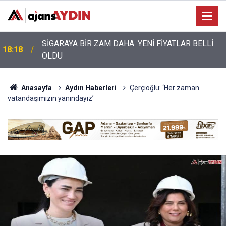
Nazilli’de motosiklet kazası: 28 yaşındaki sürücü
17:17
hayatını kaybetti
Anasayfa
Aydın Haberleri
Çerçioğlu: ‘Her zaman
vatandaşımızın yanındayız’