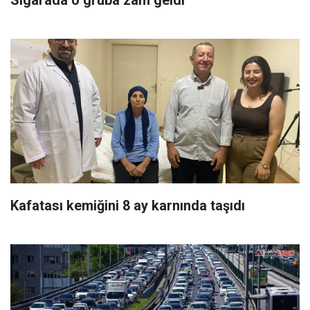
Sigarada o gruba zam geldi
Kafatası kemiğini 8 ay karnında taşıdı