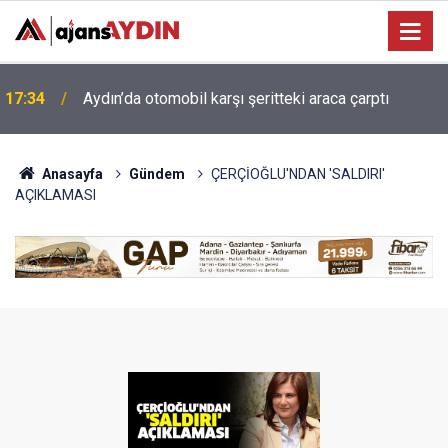
Efeler'de minik yetenekler yeşil sahada geleceğe
16:07
hazırlanıyor
Anasayfa
Gündem
ÇERÇİOĞLU'NDAN 'SALDIRI'
AÇIKLAMASI