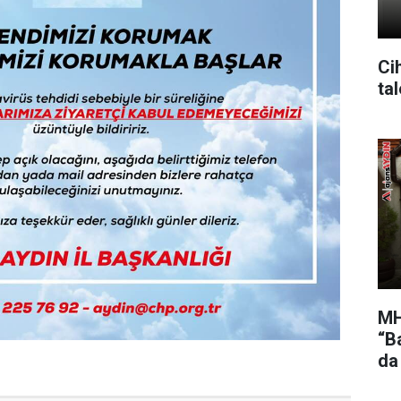
Cih
ta
MH
“Ba
da