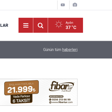
Aydın
NLAR
37 °C
17:12
Kuyucak'ta 5 dekar kestanelik yandı
Günün tüm
haberleri