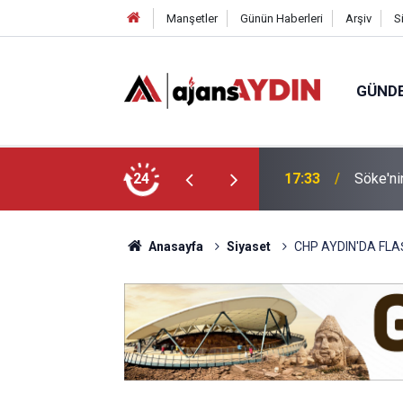
Manşetler
Günün Haberleri
Arşiv
S
GÜND
arayköylü vefat etti
24
17:23
Nazilli
Anasayfa
Siyaset
CHP AYDIN'DA FL