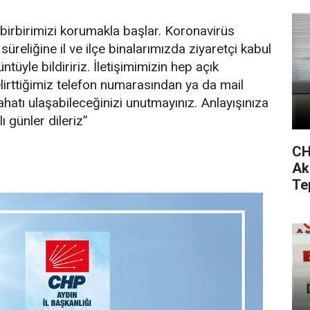
irbirimizi korumakla başlar. Koronavirüs
süreliğine il ve ilçe binalarımızda ziyaretçi kabul
üyle bildiririz. İletişimimizin hep açık
lirttiğimiz telefon numarasından ya da mail
hatı ulaşabileceğinizi unutmayınız. Anlayışınıza
ı günler dileriz”
CH
Ak
Te