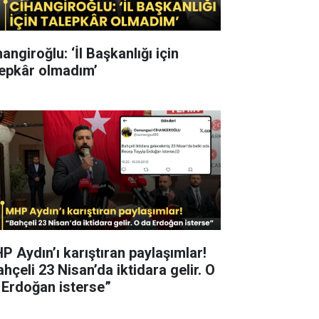
angiroğlu: ‘İl Başkanlığı için
lepkâr olmadım’
P Aydın’ı karıştıran paylaşımlar!
hçeli 23 Nisan’da iktidara gelir. O
 Erdoğan isterse”