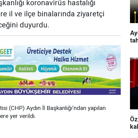
şkanlığı koronavirüs hastalığı
e il ve ilçe binalarında ziyaretçi
ceğini duyurdu.
Aydı
ta
isi (CHP) Aydın İl Başkanlığı’ndan yapılan
re yer verildi.
Öz