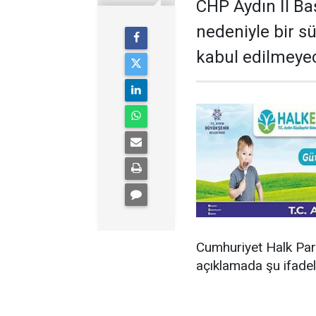
CHP Aydın İl Ba
nedeniyle bir sür
kabul edilmeye
Cumhuriyet Halk Part
açıklamada şu ifadele