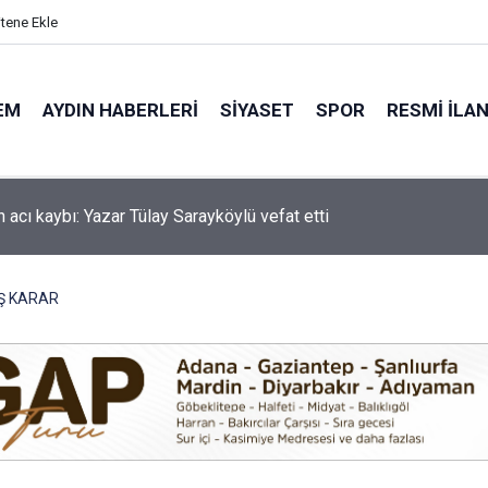
itene Ekle
EM
AYDIN HABERLERI
SIYASET
SPOR
RESMI İLA
'de motosiklet kazası: 16 yaşındaki Mustafa vefat etti
AŞ KARAR