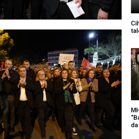
Cih
ta
MH
“Ba
da