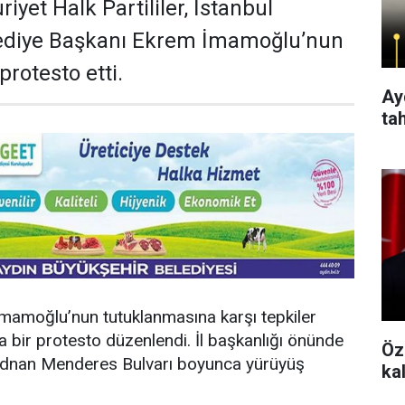
yet Halk Partililer, İstanbul
ediye Başkanı Ekrem İmamoğlu’nun
rotesto etti.
Aydı
ta
mamoğlu’nun tutuklanmasına karşı tepkiler
a bir protesto düzenlendi. İl başkanlığı önünde
Öz
 Adnan Menderes Bulvarı boyunca yürüyüş