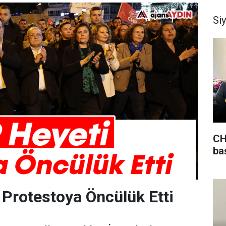
Si
CH
ba
Protestoya Öncülük Etti