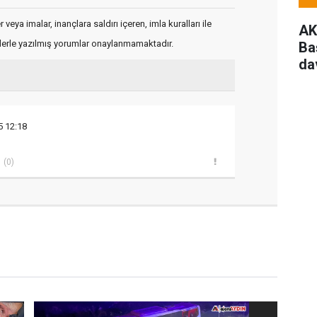
veya imalar, inançlara saldırı içeren, imla kuralları ile
AK
flerle yazılmış yorumlar onaylanmamaktadır.
Ba
da
5 12:18
(0)