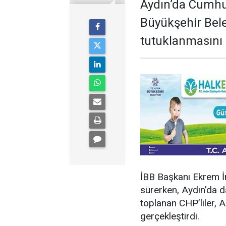
Aydın’da Cumhuri
Büyükşehir Bel
tutuklanmasını p
İBB Başkanı Ekrem İ
sürerken, Aydın’da d
toplanan CHP’liler,
gerçekleştirdi.