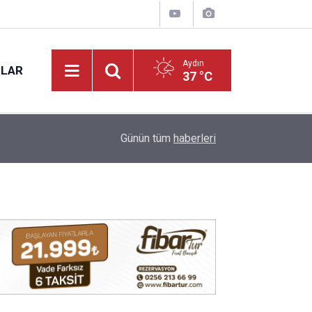
Aydın
NLAR
37 °C
16:07
Efeler'de minik yetenekler yeşil sahada geleceğ
Günün tüm
haberleri