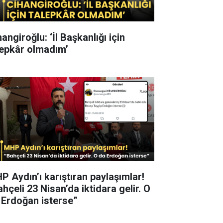
angiroğlu: ‘İl Başkanlığı için
lepkâr olmadım’
P Aydın’ı karıştıran paylaşımlar!
hçeli 23 Nisan’da iktidara gelir. O
 Erdoğan isterse”