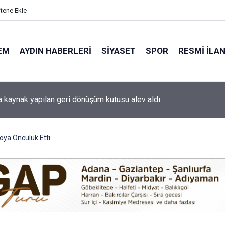
itene Ekle
EM
AYDIN HABERLERI
SIYASET
SPOR
RESMI İLA
 otomobil karşı şeritteki araca çarptı
oya Öncülük Etti