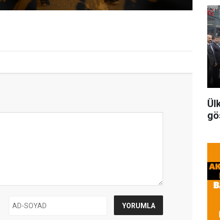
Ül
gö