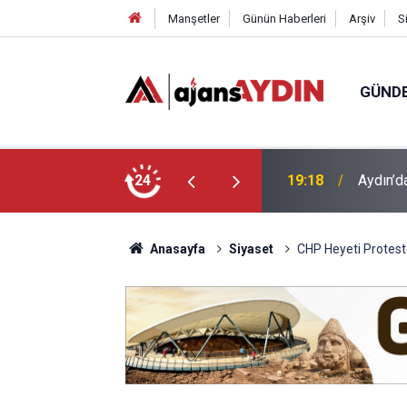
Manşetler
Günün Haberleri
Arşiv
S
GÜND
nüşüm kutusu alev aldı
24
17:34
Aydın’da
Anasayfa
Siyaset
CHP Heyeti Protest