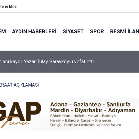
itene Ekle
EM
AYDIN HABERLERI
SIYASET
SPOR
RESMI İLA
'de motosiklet kazası: 16 yaşındaki Mustafa vefat etti
 BERAAT AÇIKLAMASI