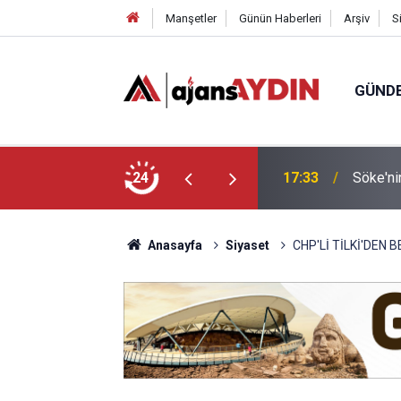
Manşetler
Günün Haberleri
Arşiv
S
GÜND
arayköylü vefat etti
24
17:23
Nazilli
Anasayfa
Siyaset
CHP'Lİ TİLKİ'DEN