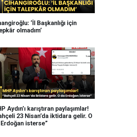
angiroğlu: ‘İl Başkanlığı için
lepkâr olmadım’
P Aydın’ı karıştıran paylaşımlar!
hçeli 23 Nisan’da iktidara gelir. O
 Erdoğan isterse”