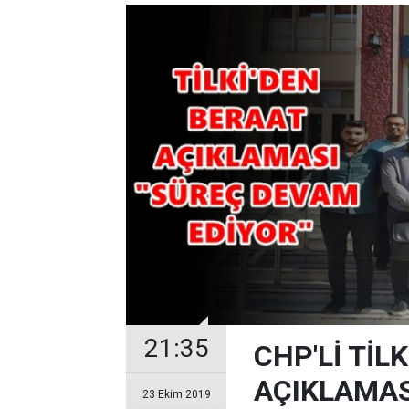
21:35
CHP'Lİ TİL
AÇIKLAMAS
23 Ekim 2019