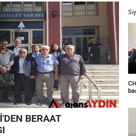
Si
CH
ba
Kİ'DEN BERAAT
I