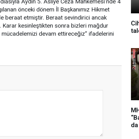
ddiasıyla Aydın 5. Asliye Ceza Mahkemesi’nde 4
argılanan önceki dönem İl Başkanımız Hikmet
le beraat etmiştir. Beraat sevindirici ancak
Cih
 Karar kesinleştikten sonra bizleri mağdur
ta
 mücadelemizi devam ettireceğiz” ifadelerini
MH
“Ba
da