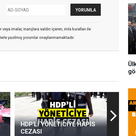
veya imalar, inançlara saldırı içeren, imla kuralları ile
flerle yazılmış yorumlar onaylanmamaktadır.
Ül
gö
HDP'Lİ YÖNETİCİYE HAPİS
CEZASI