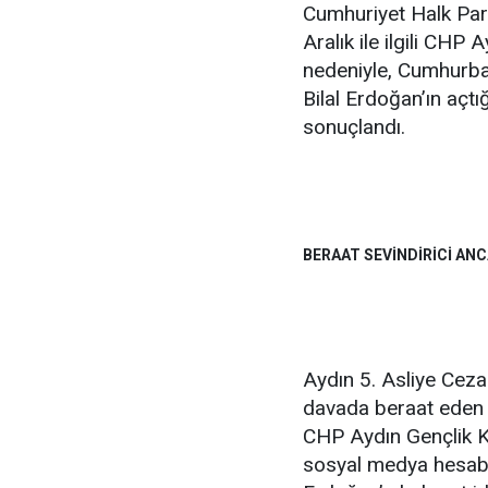
Cumhuriyet Halk Part
Aralık ile ilgili CHP 
nedeniyle, Cumhurba
Bilal Erdoğan’ın açtı
sonuçlandı.
BERAAT SEVİNDİRİCİ AN
Aydın 5. Asliye Ceza
davada beraat eden Hi
CHP Aydın Gençlik Kol
sosyal medya hesabı