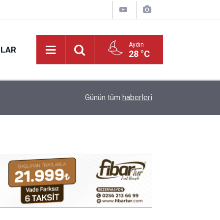
Aydın
NLAR
28 °C
17:12
Kuyucak'ta 5 dekar kestanelik yandı
Günün tüm
haberleri