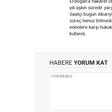
Erdoğan’a hakaret i
yılı aşkın süredir y
Saatçi bugün itibariy
süreç henüz bitmedi.
edenlere karşı hukuk
kullandı.
HABERE
YORUM KAT