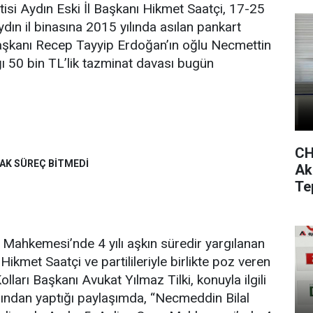
isi Aydın Eski İl Başkanı Hikmet Saatçi, 17-25
Aydın il binasına 2015 yılında asılan pankart
şkanı Recep Tayyip Erdoğan’ın oğlu Necmettin
ğı 50 bin TL’lik tazminat davası bugün
CH
CAK SÜREÇ BİTMEDİ
Ak
Te
 Mahkemesi’nde 4 yılı aşkın süredir yargılanan
kmet Saatçi ve partilileriyle birlikte poz veren
ları Başkanı Avukat Yılmaz Tilki, konuyla ilgili
ndan yaptığı paylaşımda, “Necmeddin Bilal