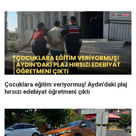
Çocuklara eğitim veriyormuş! Aydın’daki plaj
hırsızı edebiyat öğretmeni çıktı