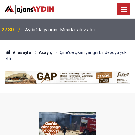
22:18
Aydın'da korku dolu anlar! İtfaiye faciayı önledi
Anasayfa
Asayiş
Çine'de çıkan yangın bir depoyu yok
etti