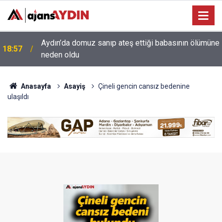
e
18:13
Yeni Parti'nin Aydın kurucu yönetimi belli oldu
Anasayfa
Asayiş
Çineli gencin cansız bedenine
ulaşıldı