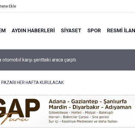
itene Ekle
EM
AYDIN HABERLERI
SIYASET
SPOR
RESMI İLA
de minik yetenekler yeşil sahada geleceğe hazırlanıyor
PAZARI HER HAFTA KURULACAK