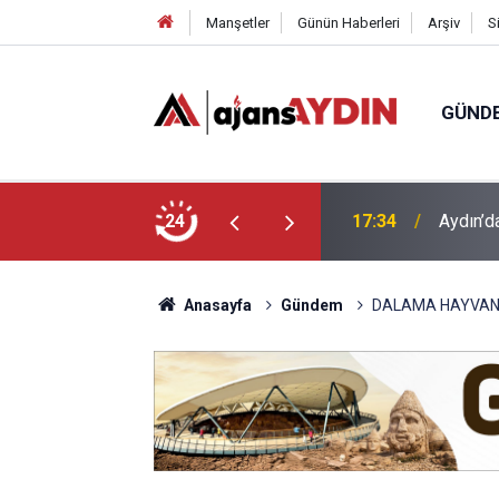
Manşetler
Günün Haberleri
Arşiv
S
GÜND
 araca çarptı
24
16:07
Efeler'
Anasayfa
Gündem
DALAMA HAYVAN 