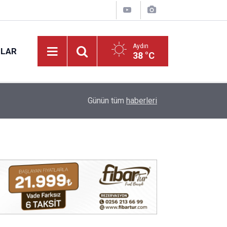
Aydın
NLAR
38 °C
15:27
Aydın’da yeni mahsul kuru incir tezgâhta: Kilosu 
Günün tüm
haberleri