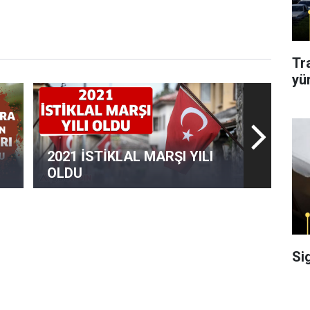
Tr
yü
2021 İSTİKLAL MARŞI YILI
OLDU
Si