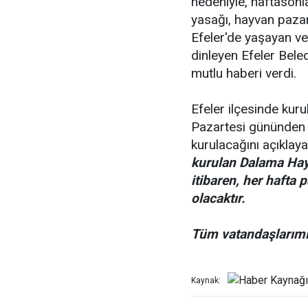
nedeniyle, haftasonl
yasağı, hayvan pazar
Efeler'de yaşayan ve 
dinleyen Efeler Bele
mutlu haberi verdi.
Efeler ilçesinde kur
Pazartesi gününden 
kurulacağını açıklay
kurulan Dalama Hay
itibaren, her hafta 
olacaktır.
Tüm vatandaşlarımıza
Kaynak: