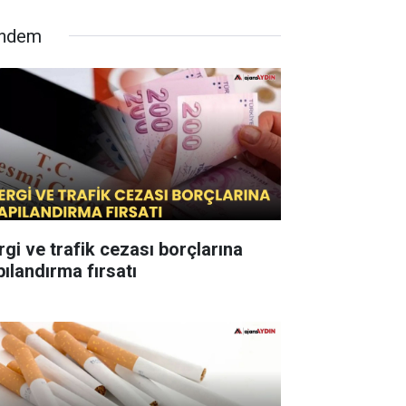
ndem
rgi ve trafik cezası borçlarına
pılandırma fırsatı