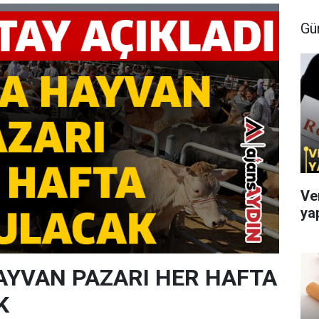
Gü
Ve
ya
YVAN PAZARI HER HAFTA
K