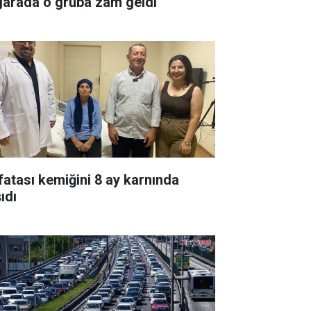
garada o gruba zam geldi
fatası kemiğini 8 ay karnında
ıdı