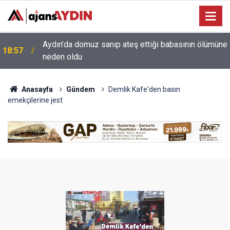
e
18:13
Yeni Parti'nin Aydın kurucu yönetimi belli oldu
Anasayfa
Gündem
Demlik Kafe'den basın
emekçilerine jest