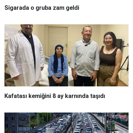
Sigarada o gruba zam geldi
Kafatası kemiğini 8 ay karnında taşıdı