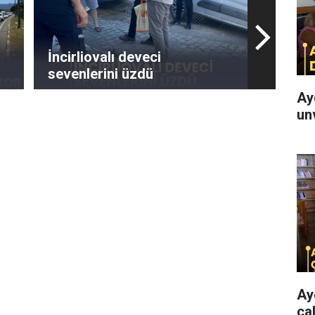
İncirliovalı deveci
sevenlerini üzdü
Ay
un
Ay
ça