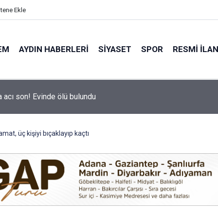
itene Ekle
EM
AYDIN HABERLERI
SIYASET
SPOR
RESMI İLA
a acı son! Evinde ölü bulundu
hir’in Ağız ve Diş Sağlığı hizmeti vatandaşla buluşuyor
mat, üç kişiyi bıçaklayıp kaçtı