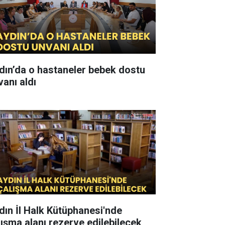
dın’da o hastaneler bebek dostu
vanı aldı
dın İl Halk Kütüphanesi'nde
lışma alanı rezerve edilebilecek