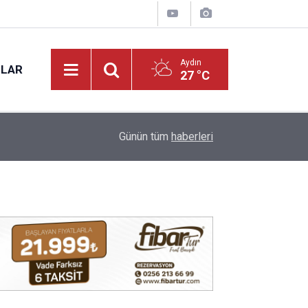
Aydın
NLAR
27 °C
17:20
VALİ VAROL, PMYO’DA İNCELEMELERDE BUL
Günün tüm
haberleri