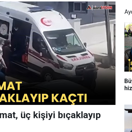
Ay
Bü
hi
mat, üç kişiyi bıçaklayıp