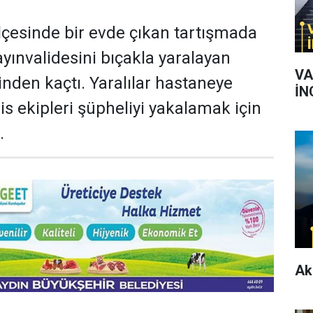
ilçesinde bir evde çıkan tartışmada
kayınvalidesini bıçakla yaralayan
VA
inden kaçtı. Yaralılar hastaneye
İN
olis ekipleri şüpheliyi yakalamak için
.
Ak