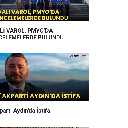
Lİ VAROL, PMYO’DA
CELEMELERDE BULUNDU
parti Aydın'da İstifa