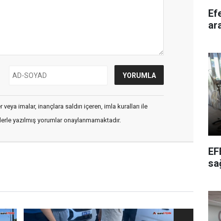
Efeler'de
ar
veya imalar, inançlara saldırı içeren, imla kuralları ile
flerle yazılmış yorumlar onaylanmamaktadır.
EF
sa