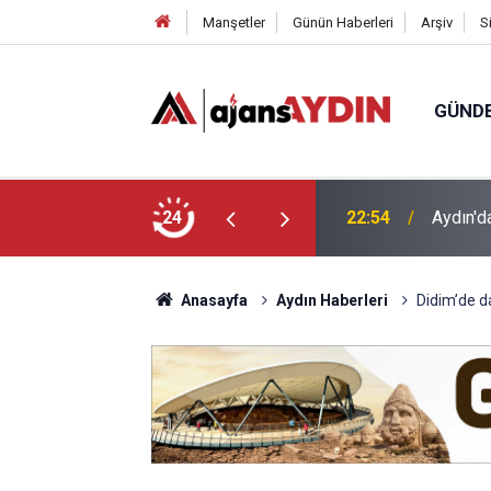
Manşetler
Günün Haberleri
Arşiv
S
GÜND
22:54
Aydın'd
24
18:45
Büyükşe
Anasayfa
Aydın Haberleri
Didim’de da