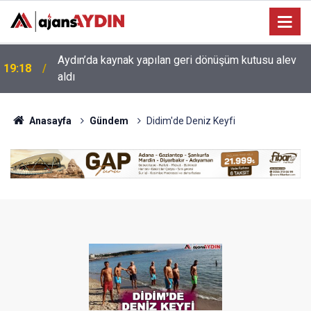
17:34
Aydın’da otomobil karşı şeritteki araca çarptı
Anasayfa
Gündem
Didim'de Deniz Keyfi