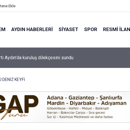
itene Ekle
EM
AYDIN HABERLERI
SIYASET
SPOR
RESMI İLA
 Göleti hayvancılığın su ihtiyacını karşılayacak
Ü DENİZ KEYFİ