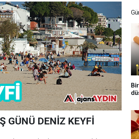
Gü
Bi
dü
IŞ GÜNÜ DENİZ KEYFİ