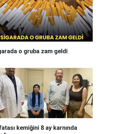
garada o gruba zam geldi
fatası kemiğini 8 ay karnında