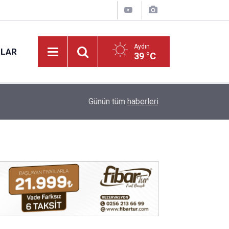
Aydın
NLAR
39 °C
12:28
Günün tüm
haberleri
Aydın'da korkutan yangın! Araç bir anda alev aldı