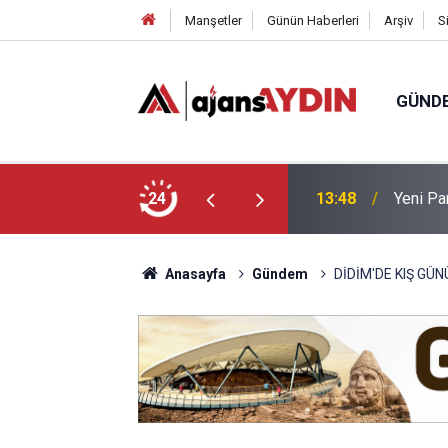
Manşetler
Günün Haberleri
Arşiv
S
GÜND
kçesini sundu
24
12:49
Bağarcık
Anasayfa
Gündem
DİDİM'DE KIŞ GÜN