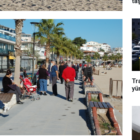
taş
Tr
yü