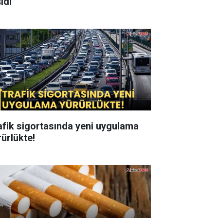
ıdı
afik sigortasında yeni uygulama
rürlükte!