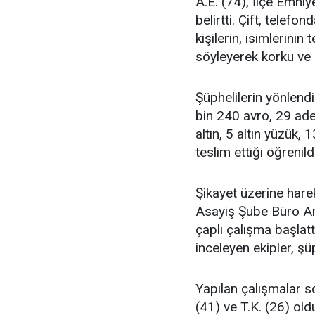
A.E. (74), İlçe Emni
belirtti. Çift, telefo
kişilerin, isimlerini
söyleyerek korku ve 
Şüphelilerin yönlendi
bin 240 avro, 29 adet 
altın, 5 altın yüzük, 
teslim ettiği öğrenildi
Şikayet üzerine har
Asayiş Şube Büro Amir
çaplı çalışma başlattı
inceleyen ekipler, şüp
Yapılan çalışmalar so
(41) ve T.K. (26) old