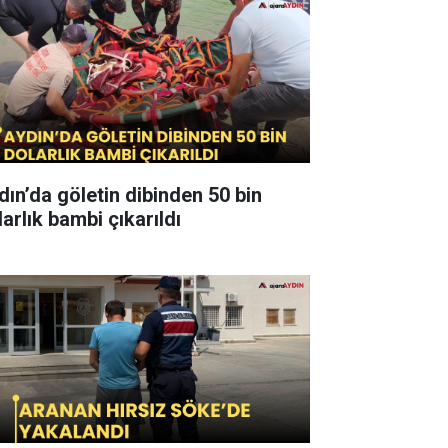
dın’da göletin dibinden 50 bin
arlık bambi çıkarıldı