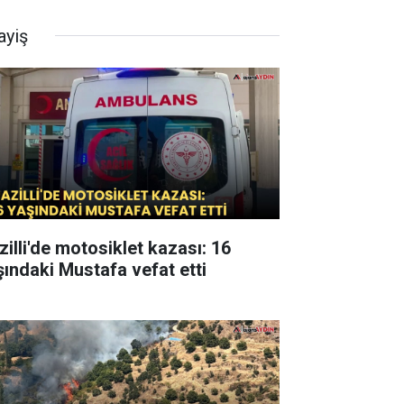
ayiş
zilli'de motosiklet kazası: 16
şındaki Mustafa vefat etti