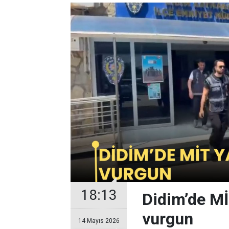
18:13
Didim’de Mİ
vurgun
14 Mayıs 2026