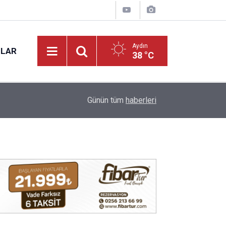
Aydın
NLAR
38 °C
16:10
Aydın'da canına kıymak istedi: kemerin kopması 
Günün tüm
haberleri