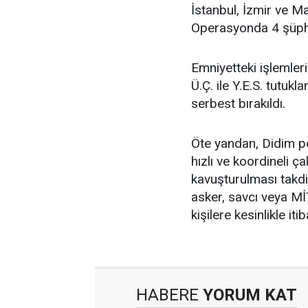
İstanbul, İzmir ve M
Operasyonda 4 şüphel
Emniyetteki işlemler
Ü.Ç. ile Y.E.S. tutuk
serbest bırakıldı.
Öte yandan, Didim po
hızlı ve koordineli 
kavuşturulması takdir 
asker, savcı veya Mİ
kişilere kesinlikle i
HABERE
YORUM KAT