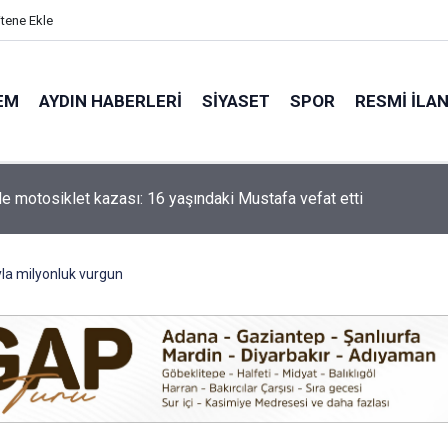
itene Ekle
EM
AYDIN HABERLERI
SIYASET
SPOR
RESMI İLA
'ta 5 dekar kestanelik yandı
yla milyonluk vurgun