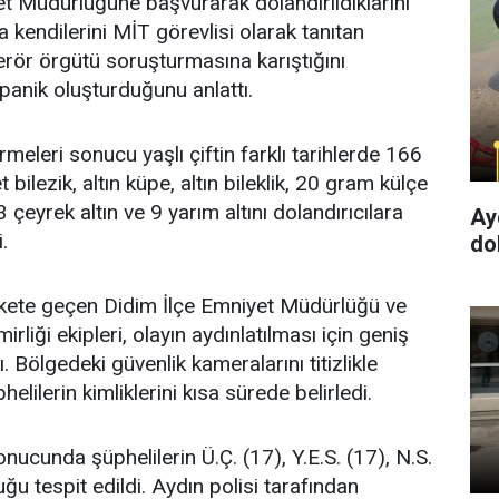
yet Müdürlüğüne başvurarak dolandırıldıklarını
nda kendilerini MİT görevlisi olarak tanıtan
n terör örgütü soruşturmasına karıştığını
panik oluşturduğunu anlattı.
rmeleri sonucu yaşlı çiftin farklı tarihlerde 166
bilezik, altın küpe, altın bileklik, 20 gram külçe
13 çeyrek altın ve 9 yarım altını dolandırıcılara
Ay
.
dol
ekete geçen Didim İlçe Emniyet Müdürlüğü ve
liği ekipleri, olayın aydınlatılması için geniş
. Bölgedeki güvenlik kameralarını titizlikle
helilerin kimliklerini kısa sürede belirledi.
nucunda şüphelilerin Ü.Ç. (17), Y.E.S. (17), N.S.
uğu tespit edildi. Aydın polisi tarafından