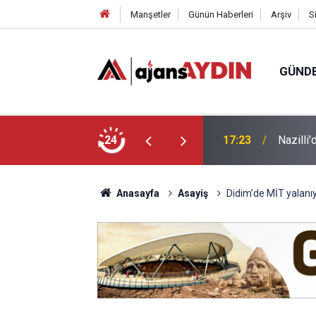
Manşetler
Günün Haberleri
Arşiv
S
GÜND
 yaşındaki Mustafa vefat etti
24
17:12
Kuyucak
Anasayfa
Asayiş
Didim’de MİT yalanı