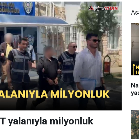
As
Na
ya
T yalanıyla milyonluk