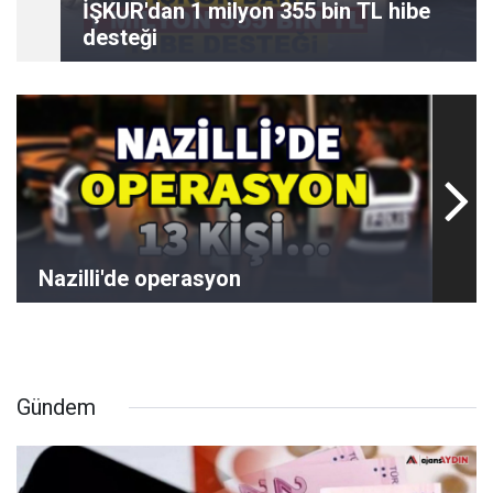
İŞKUR'dan 1 milyon 355 bin TL hibe
desteği
Nazilli'de operasyon
Gündem