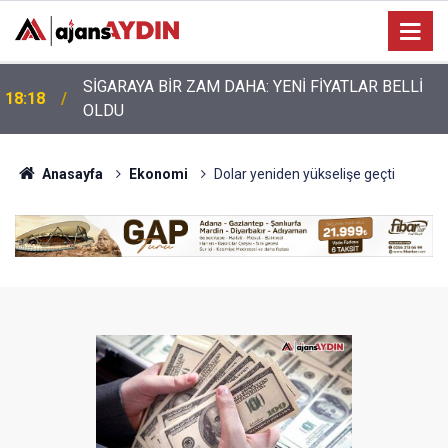
Nazilli’de motosiklet kazası: 28 yaşındaki sürücü
17:17
hayatını kaybetti
Anasayfa
Ekonomi
Dolar yeniden yükselişe geçti