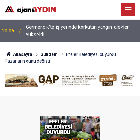
09:38
Vergi ve trafik cezası borçlarına yapılandırma fırsatı
Anasayfa
Gündem
Efeler Belediyesi duyurdu…
Pazarların günü değişti