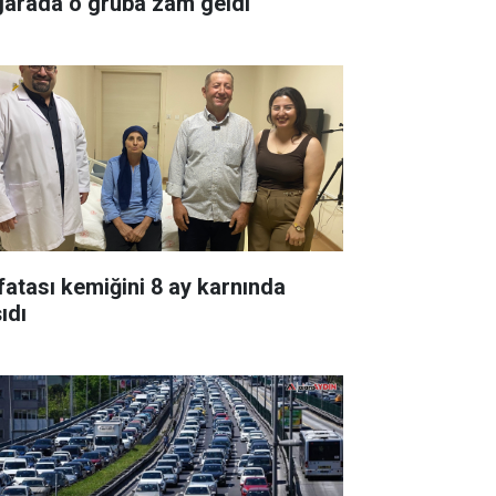
garada o gruba zam geldi
fatası kemiğini 8 ay karnında
ıdı