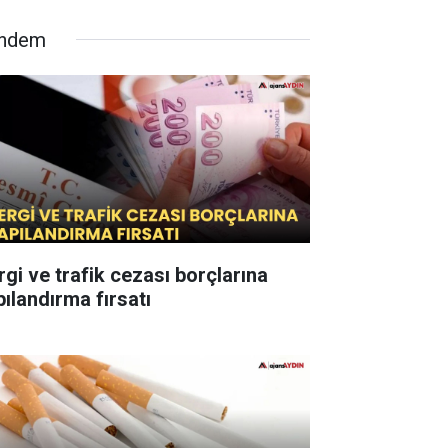
ndem
rgi ve trafik cezası borçlarına
pılandırma fırsatı