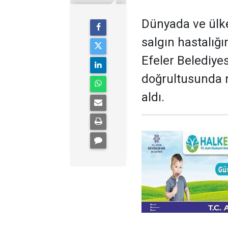
Dünyada ve ülke
salgın hastalığı
Efeler Belediye
doğrultusunda m
aldı.