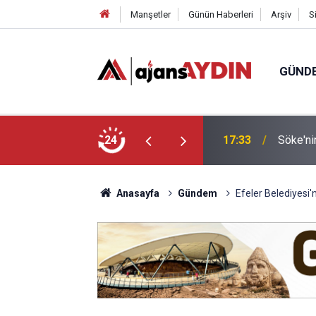
Manşetler
Günün Haberleri
Arşiv
S
GÜND
arayköylü vefat etti
24
17:23
Nazilli
Anasayfa
Gündem
Efeler Belediyesi'