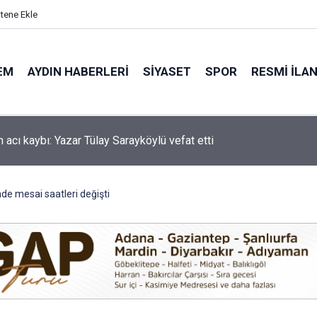
itene Ekle
EM
AYDIN HABERLERI
SIYASET
SPOR
RESMI İLA
'de motosiklet kazası: 16 yaşındaki Mustafa vefat etti
nde mesai saatleri değişti