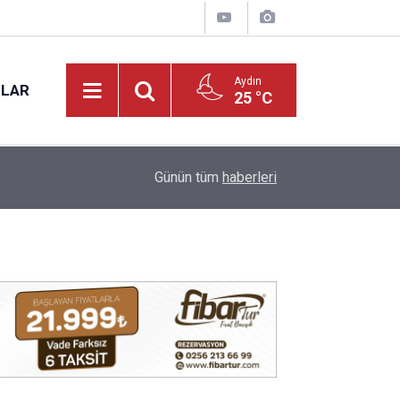
Aydın
NLAR
25 °C
17:12
Kuyucak'ta 5 dekar kestanelik yandı
Günün tüm
haberleri