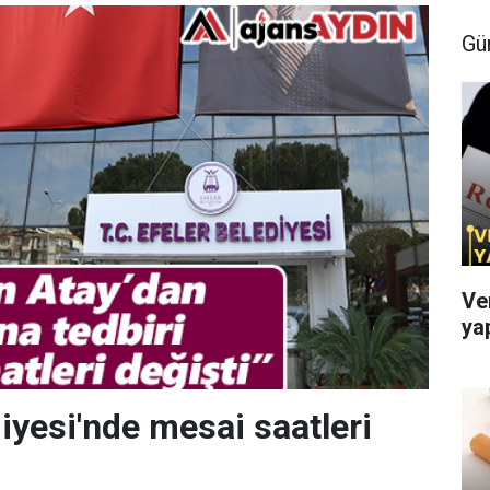
Gü
Ve
ya
iyesi'nde mesai saatleri