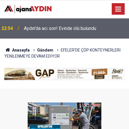
Büyükşehir’in Ağız ve Diş Sağlığı hizmeti
18:45
vatandaşla buluşuyor
Anasayfa
Gündem
EFELER’DE ÇÖP KONTEYNERLERİ
YENİLENMEYE DEVAM EDİYOR