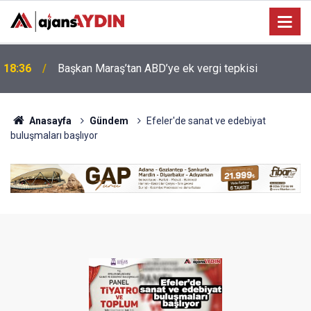
17:39
CHP'li meclis üyesi Ömer Akdağ AK Parti'ye katıldı
Anasayfa
Gündem
Efeler'de sanat ve edebiyat
buluşmaları başlıyor