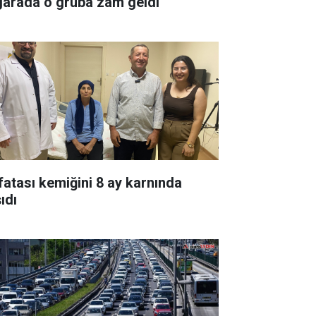
garada o gruba zam geldi
fatası kemiğini 8 ay karnında
ıdı