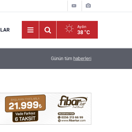
Aydın
NLAR
38 °C
15:27
Aydın’da yeni mahsul kuru incir tezgâhta: Kilosu 
Günün tüm
haberleri