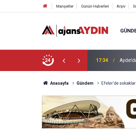
Manşetler
Günün Haberleri
Arşiv
S
GÜND
 araca çarptı
24
16:07
Efeler'
Anasayfa
Gündem
Efeler'de sokaklar pı