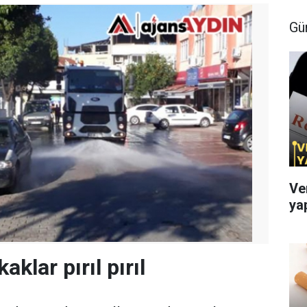
Gü
Ve
ya
aklar pırıl pırıl