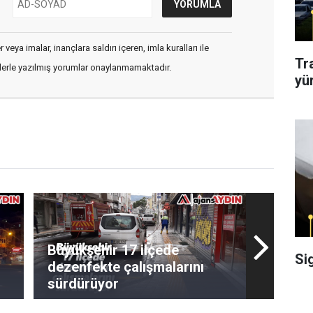
veya imalar, inançlara saldırı içeren, imla kuralları ile
Tr
flerle yazılmış yorumlar onaylanmamaktadır.
yü
Büyükşehir 17 ilçede
Si
dezenfekte çalışmalarını
sürdürüyor