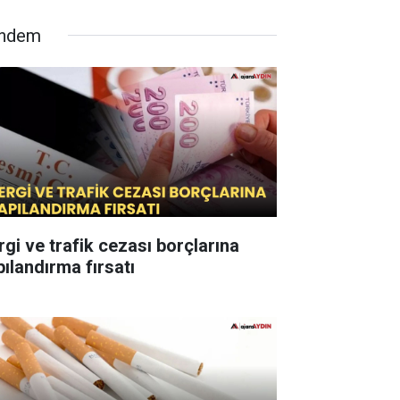
ndem
rgi ve trafik cezası borçlarına
pılandırma fırsatı