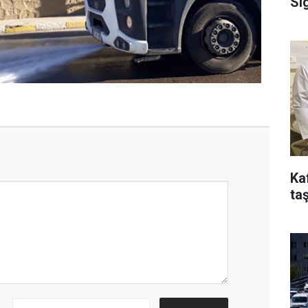
Si
Ka
taş