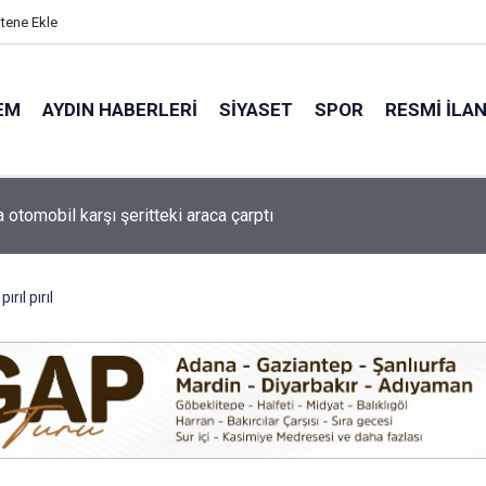
itene Ekle
EM
AYDIN HABERLERI
SIYASET
SPOR
RESMI İLA
de minik yetenekler yeşil sahada geleceğe hazırlanıyor
rıl pırıl